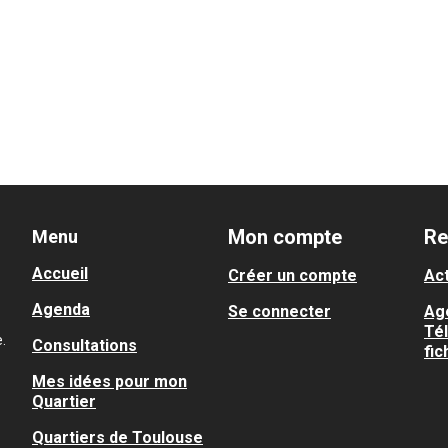
Mon compte
Re
Menu
Accueil
Créer un compte
Act
Agenda
Se connecter
Ag
Té
.
Consultations
fic
Mes idées pour mon
Quartier
Quartiers de Toulouse