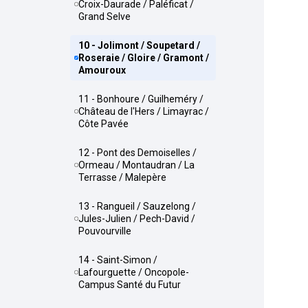
Croix-Daurade / Paléficat /
Grand Selve
10 - Jolimont / Soupetard /
Roseraie / Gloire / Gramont /
Amouroux
11 - Bonhoure / Guilheméry /
Château de l'Hers / Limayrac /
Côte Pavée
12 - Pont des Demoiselles /
Ormeau / Montaudran / La
Terrasse / Malepère
13 - Rangueil / Sauzelong /
Jules-Julien / Pech-David /
Pouvourville
14 - Saint-Simon /
Lafourguette / Oncopole-
Campus Santé du Futur