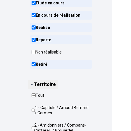
Etude en cours
En cours de réalisation
Réalisé
Reporté
Non réalisable
Retiré
Territoire
Tout
1 - Capitole / Arnaud Bernard
/ Carmes
2 - Amidonniers / Compans-
Caffarelli / Brouardel