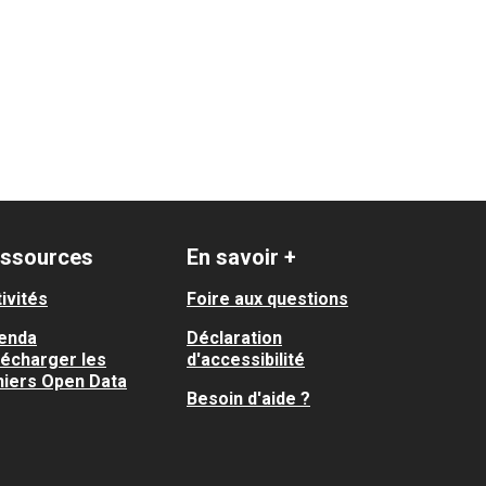
ssources
En savoir +
ivités
Foire aux questions
enda
Déclaration
lécharger les
d'accessibilité
hiers Open Data
Besoin d'aide ?