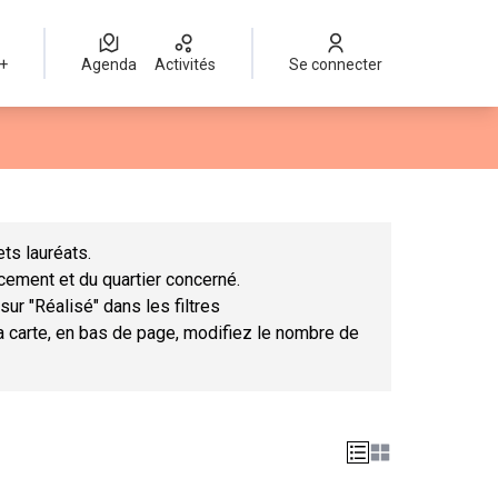
 +
Agenda
Activités
Se connecter
Leaflet
|
©
OpenStreetMap
contributors
mme des points de carte. L'élément peut être utilisé avec un lect
ts lauréats.
ncement et du quartier concerné.
sur "Réalisé" dans les filtres
la carte, en bas de page, modifiez le nombre de