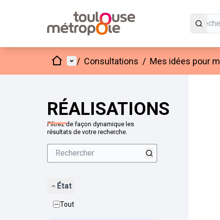
Accueil
Menu principal
/
Consultations
/
Mes idées pour mo
Passer
L'élément
+
−
RÉALISATIONS
Filtrez de façon dynamique les
résultats de votre recherche.
État
Tout