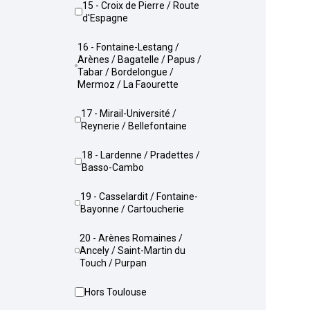
15 - Croix de Pierre / Route
d'Espagne
16 - Fontaine-Lestang /
Arènes / Bagatelle / Papus /
Tabar / Bordelongue /
Mermoz / La Faourette
17 - Mirail-Université /
Reynerie / Bellefontaine
18 - Lardenne / Pradettes /
Basso-Cambo
19 - Casselardit / Fontaine-
Bayonne / Cartoucherie
20 - Arènes Romaines /
Ancely / Saint-Martin du
Touch / Purpan
Hors Toulouse