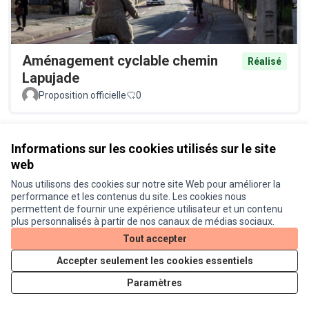
Aménagement cyclable chemin
Réalisé
Lapujade
Proposition officielle
0
Voir toutes les propositions retirées
Informations sur les cookies utilisés sur le site
web
Nous utilisons des cookies sur notre site Web pour améliorer la
Conditions d'utilisation
performance et les contenus du site. Les cookies nous
Paramètres des cookies
permettent de fournir une expérience utilisateur et un contenu
Je participe ! sur X
Je participe ! sur Facebook
Je participe ! sur Instagram
plus personnalisés à partir de nos canaux de médias sociaux.
(Lien externe)
(Lien externe)
(Lien externe)
Tout accepter
Accepter seulement les cookies essentiels
Licence Cre
(Lien extern
Paramètres
(Lien externe)
Site réalisé grâce au
logiciel libre Decidim
.
(Lien externe)