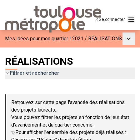
Menu
Se connecter
Menu p
Mes idées pour mon quartier ! 2021
/
RÉALISATIONS
RÉALISATIONS
Filtrer et rechercher
Passer la carte
Leaflet
|
©
OpenStreetMap
contributors
L'élément suivant est une carte qui présente les éléments de c
+
Retrouvez sur cette page l'avancée des réalisations
−
des projets lauréats.
Vous pouvez filtrer les projets en fonction de leur état
d'avancement et du quartier concerné.
✨Pour afficher l'ensemble des projets déjà réalisés :
Cliquez sur "Réalisé" dans les filtres