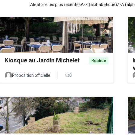
Aléatoire
Les plus récentes
A-Z (alphabétique)
Z-A (alph
Kiosque au Jardin Michelet
Réalisé
v
Proposition officielle
0