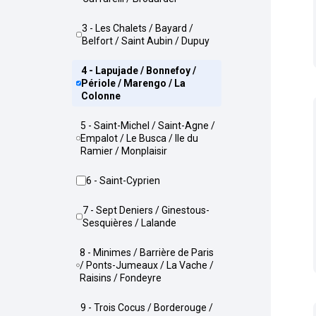
3 - Les Chalets / Bayard /
Belfort / Saint Aubin / Dupuy
4 - Lapujade / Bonnefoy /
Périole / Marengo / La
Colonne
5 - Saint-Michel / Saint-Agne /
Empalot / Le Busca / Ile du
Ramier / Monplaisir
6 - Saint-Cyprien
7 - Sept Deniers / Ginestous-
Sesquières / Lalande
8 - Minimes / Barrière de Paris
/ Ponts-Jumeaux / La Vache /
Raisins / Fondeyre
9 - Trois Cocus / Borderouge /