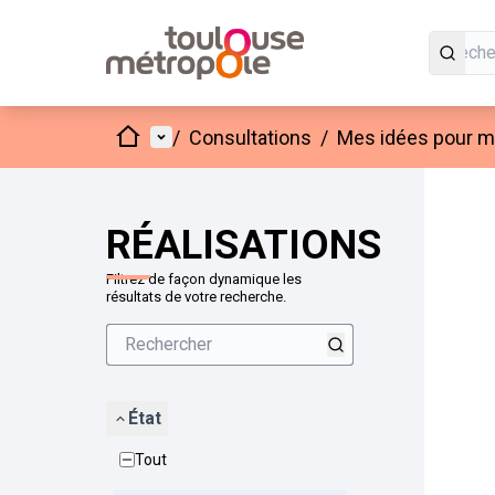
Accueil
Menu principal
/
Consultations
/
Mes idées pour mo
Passer
L'élément
+
−
RÉALISATIONS
Filtrez de façon dynamique les
résultats de votre recherche.
État
Tout