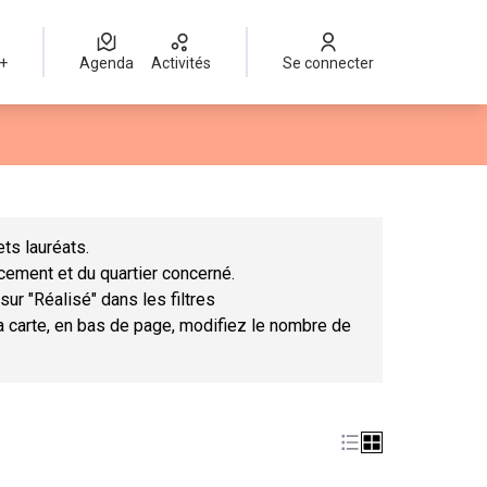
 +
Agenda
Activités
Se connecter
Leaflet
|
©
OpenStreetMap
contributors
mme des points de carte. L'élément peut être utilisé avec un lect
ts lauréats.
ncement et du quartier concerné.
sur "Réalisé" dans les filtres
la carte, en bas de page, modifiez le nombre de