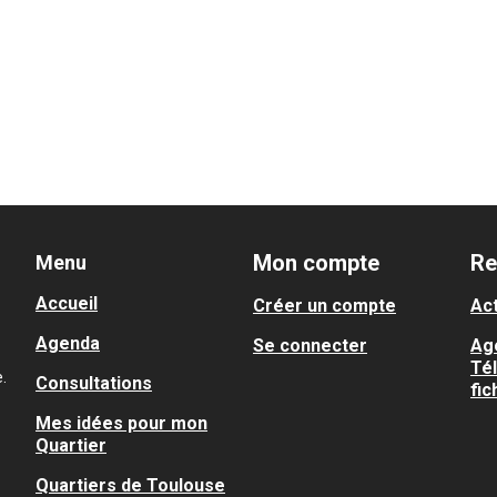
Mon compte
Re
Menu
Accueil
Créer un compte
Act
Agenda
Se connecter
Ag
Té
.
Consultations
fic
Mes idées pour mon
Quartier
Quartiers de Toulouse