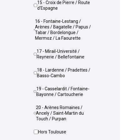
15 - Croix de Pierre / Route
d'Espagne
16 - Fontaine-Lestang /
Arènes / Bagatelle / Papus /
Tabar / Bordelongue /
Mermoz / La Faourette
17 - Mirail-Université /
Reynerie / Bellefontaine
18 - Lardenne / Pradettes /
Basso-Cambo
19 - Casselardit / Fontaine-
Bayonne / Cartoucherie
20 - Arènes Romaines /
Ancely / Saint-Martin du
Touch / Purpan
Hors Toulouse