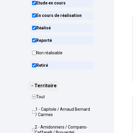
Etude en cours
En cours de réalisation
Réalisé
Reporté
Non réalisable
Retiré
Territoire
Tout
1 - Capitole / Arnaud Bernard
/ Carmes
2 - Amidonniers / Compans-
Caffarelli / Brouardel