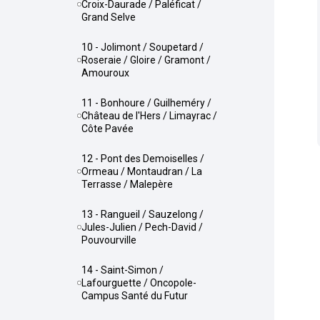
Croix-Daurade / Paléficat /
Grand Selve
10 - Jolimont / Soupetard /
Roseraie / Gloire / Gramont /
Amouroux
11 - Bonhoure / Guilheméry /
Château de l'Hers / Limayrac /
Côte Pavée
12 - Pont des Demoiselles /
Ormeau / Montaudran / La
Terrasse / Malepère
13 - Rangueil / Sauzelong /
Jules-Julien / Pech-David /
Pouvourville
14 - Saint-Simon /
Lafourguette / Oncopole-
Campus Santé du Futur