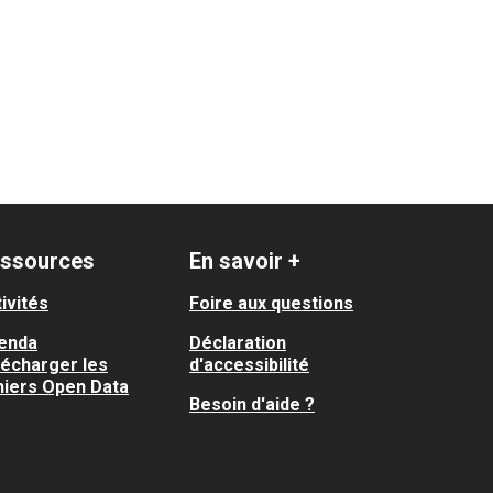
ssources
En savoir +
ivités
Foire aux questions
enda
Déclaration
lécharger les
d'accessibilité
hiers Open Data
Besoin d'aide ?