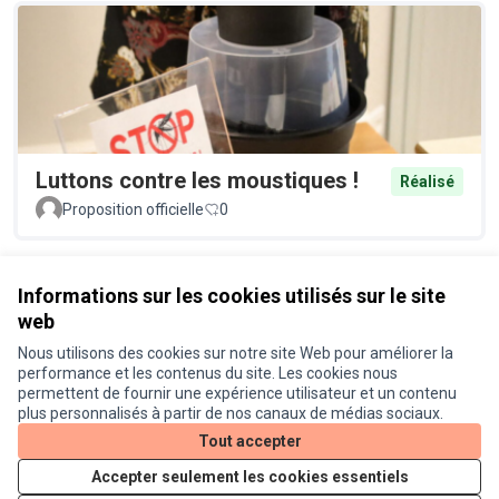
Luttons contre les moustiques !
Réalisé
Proposition officielle
0
Voir toutes les propositions retirées
Informations sur les cookies utilisés sur le site
web
Nous utilisons des cookies sur notre site Web pour améliorer la
Conditions d'utilisation
performance et les contenus du site. Les cookies nous
Paramètres des cookies
permettent de fournir une expérience utilisateur et un contenu
Je participe ! sur X
Je participe ! sur Facebook
Je participe ! sur Instagram
plus personnalisés à partir de nos canaux de médias sociaux.
(Lien externe)
(Lien externe)
(Lien externe)
Tout accepter
Accepter seulement les cookies essentiels