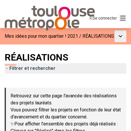
Menu
Se connecter
Menu p
Mes idées pour mon quartier ! 2021
/
RÉALISATIONS
RÉALISATIONS
Filtrer et rechercher
Passer la carte
Leaflet
|
©
OpenStreetMap
contributors
L'élément suivant est une carte qui présente les éléments de c
+
Retrouvez sur cette page l'avancée des réalisations
−
des projets lauréats.
Vous pouvez filtrer les projets en fonction de leur état
d'avancement et du quartier concerné.
✨Pour afficher l'ensemble des projets déjà réalisés :
Cliquez sur "Réalisé" dans les filtres