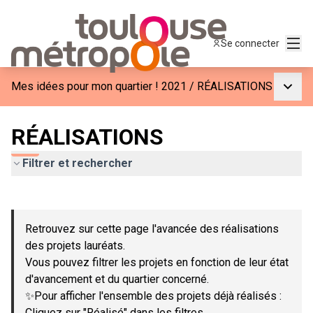
Menu
Se connecter
Menu p
Mes idées pour mon quartier ! 2021
/
RÉALISATIONS
RÉALISATIONS
Filtrer et rechercher
Passer la carte
Leaflet
|
©
OpenStreetMap
contributors
L'élément suivant est une carte qui présente les éléments de c
+
Retrouvez sur cette page l'avancée des réalisations
−
des projets lauréats.
Vous pouvez filtrer les projets en fonction de leur état
d'avancement et du quartier concerné.
✨Pour afficher l'ensemble des projets déjà réalisés :
Cliquez sur "Réalisé" dans les filtres