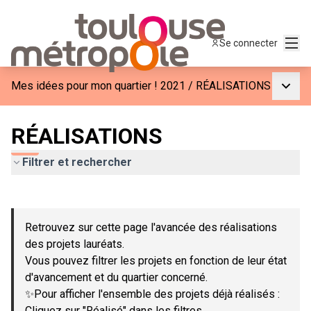
Menu
Se connecter
Menu p
Mes idées pour mon quartier ! 2021
/
RÉALISATIONS
RÉALISATIONS
Filtrer et rechercher
Passer la carte
Leaflet
|
©
OpenStreetMap
contributors
L'élément suivant est une carte qui présente les éléments de c
+
Retrouvez sur cette page l'avancée des réalisations
−
des projets lauréats.
Vous pouvez filtrer les projets en fonction de leur état
d'avancement et du quartier concerné.
✨Pour afficher l'ensemble des projets déjà réalisés :
Cliquez sur "Réalisé" dans les filtres