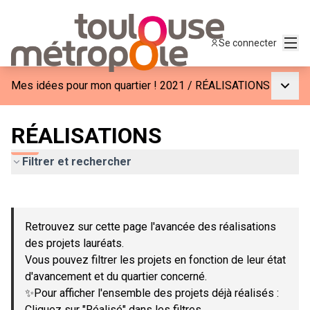
Menu
Se connecter
Menu p
Mes idées pour mon quartier ! 2021
/
RÉALISATIONS
RÉALISATIONS
Filtrer et rechercher
Passer la carte
Leaflet
|
©
OpenStreetMap
contributors
L'élément suivant est une carte qui présente les éléments de c
+
Retrouvez sur cette page l'avancée des réalisations
−
des projets lauréats.
Vous pouvez filtrer les projets en fonction de leur état
d'avancement et du quartier concerné.
✨Pour afficher l'ensemble des projets déjà réalisés :
Cliquez sur "Réalisé" dans les filtres