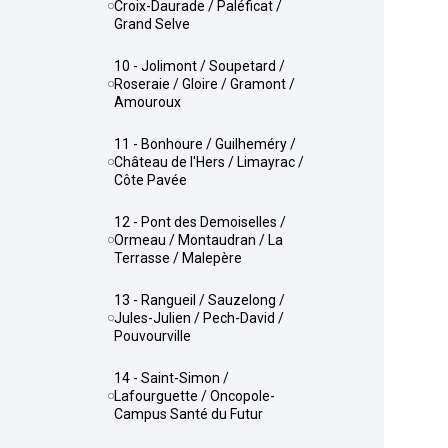
Croix-Daurade / Paléficat /
Grand Selve
10 - Jolimont / Soupetard /
Roseraie / Gloire / Gramont /
Amouroux
11 - Bonhoure / Guilheméry /
Château de l'Hers / Limayrac /
Côte Pavée
12 - Pont des Demoiselles /
Ormeau / Montaudran / La
Terrasse / Malepère
13 - Rangueil / Sauzelong /
Jules-Julien / Pech-David /
Pouvourville
14 - Saint-Simon /
Lafourguette / Oncopole-
Campus Santé du Futur