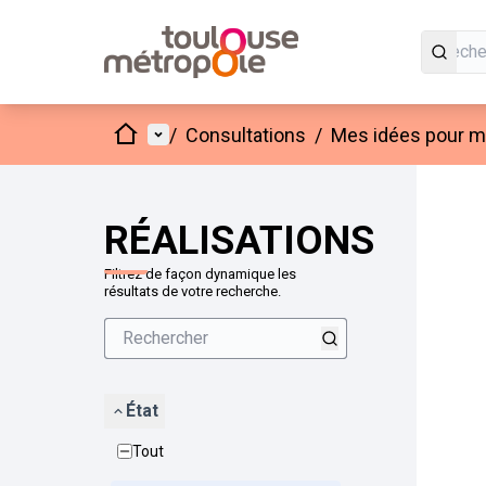
Accueil
Menu principal
/
Consultations
/
Mes idées pour mo
Passer
L'élément
+
−
RÉALISATIONS
Filtrez de façon dynamique les
résultats de votre recherche.
État
Tout