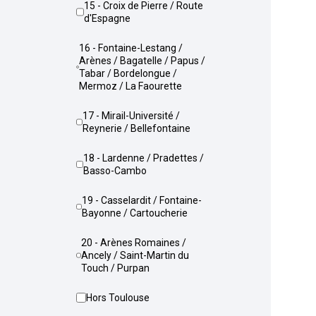
15 - Croix de Pierre / Route
d'Espagne
16 - Fontaine-Lestang /
Arènes / Bagatelle / Papus /
Tabar / Bordelongue /
Mermoz / La Faourette
17 - Mirail-Université /
Reynerie / Bellefontaine
18 - Lardenne / Pradettes /
Basso-Cambo
19 - Casselardit / Fontaine-
Bayonne / Cartoucherie
20 - Arènes Romaines /
Ancely / Saint-Martin du
Touch / Purpan
Hors Toulouse