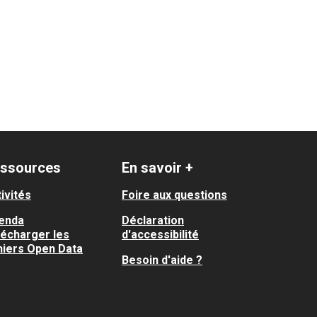
ssources
En savoir +
ivités
Foire aux questions
enda
Déclaration
lécharger les
d'accessibilité
hiers Open Data
Besoin d'aide ?