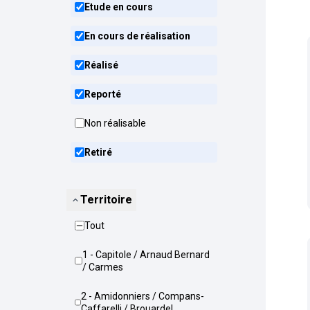
Etude en cours
En cours de réalisation
Réalisé
Reporté
Non réalisable
Retiré
Territoire
Tout
1 - Capitole / Arnaud Bernard
/ Carmes
2 - Amidonniers / Compans-
Caffarelli / Brouardel