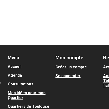
Mon compte
Re
Menu
Accueil
Créer un compte
Act
Agenda
Se connecter
Ag
Té
.
Consultations
fic
Mes idées pour mon
Quartier
Quartiers de Toulouse