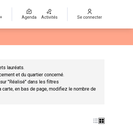
 +
Agenda
Activités
Se connecter
Leaflet
|
©
OpenStreetMap
contributors
mme des points de carte. L'élément peut être utilisé avec un lect
ts lauréats.
ncement et du quartier concerné.
sur "Réalisé" dans les filtres
la carte, en bas de page, modifiez le nombre de