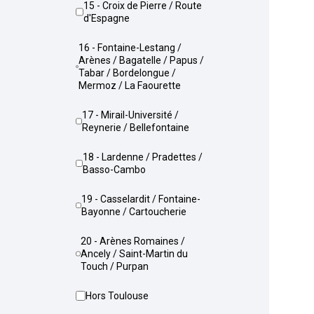
15 - Croix de Pierre / Route
d'Espagne
16 - Fontaine-Lestang /
Arènes / Bagatelle / Papus /
Tabar / Bordelongue /
Mermoz / La Faourette
17 - Mirail-Université /
Reynerie / Bellefontaine
18 - Lardenne / Pradettes /
Basso-Cambo
19 - Casselardit / Fontaine-
Bayonne / Cartoucherie
20 - Arènes Romaines /
Ancely / Saint-Martin du
Touch / Purpan
Hors Toulouse