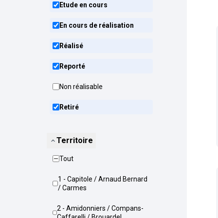
Etude en cours
En cours de réalisation
Réalisé
Reporté
Non réalisable
Retiré
Territoire
Tout
1 - Capitole / Arnaud Bernard
/ Carmes
2 - Amidonniers / Compans-
Caffarelli / Brouardel