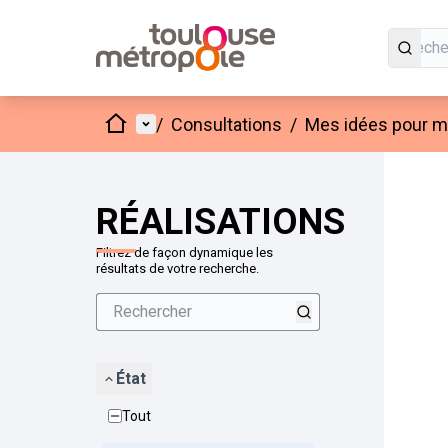
Accueil
Menu principal
/
Consultations
/
Mes idées pour mo
Passer
L'élément
+
−
RÉALISATIONS
Filtrez de façon dynamique les
résultats de votre recherche.
État
Tout