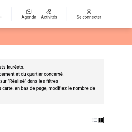
 +
Agenda
Activités
Se connecter
Leaflet
|
©
OpenStreetMap
contributors
mme des points de carte. L'élément peut être utilisé avec un lect
ts lauréats.
ncement et du quartier concerné.
sur "Réalisé" dans les filtres
la carte, en bas de page, modifiez le nombre de