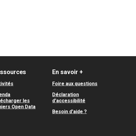
ssources
En savoir +
ivités
Foire aux questions
enda
Déclaration
lécharger les
d'accessibilité
hiers Open Data
Besoin d'aide ?