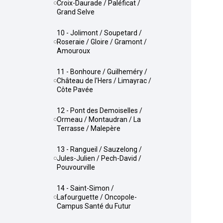
Croix-Daurade / Paléficat /
Grand Selve
10 - Jolimont / Soupetard /
Roseraie / Gloire / Gramont /
Amouroux
11 - Bonhoure / Guilheméry /
Château de l'Hers / Limayrac /
Côte Pavée
12 - Pont des Demoiselles /
Ormeau / Montaudran / La
Terrasse / Malepère
13 - Rangueil / Sauzelong /
Jules-Julien / Pech-David /
Pouvourville
14 - Saint-Simon /
Lafourguette / Oncopole-
Campus Santé du Futur