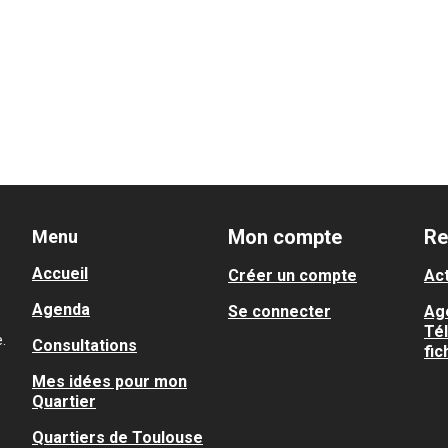
Mon compte
Re
Menu
Accueil
Créer un compte
Act
Agenda
Se connecter
Ag
Té
.
Consultations
fic
Mes idées pour mon
Quartier
Quartiers de Toulouse