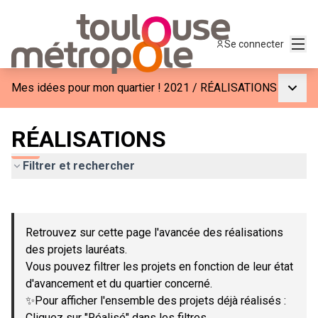
Menu
Se connecter
Menu p
Mes idées pour mon quartier ! 2021
/
RÉALISATIONS
RÉALISATIONS
Filtrer et rechercher
Passer la carte
Leaflet
|
©
OpenStreetMap
contributors
L'élément suivant est une carte qui présente les éléments de c
+
Retrouvez sur cette page l'avancée des réalisations
−
des projets lauréats.
Vous pouvez filtrer les projets en fonction de leur état
d'avancement et du quartier concerné.
✨Pour afficher l'ensemble des projets déjà réalisés :
Cliquez sur "Réalisé" dans les filtres