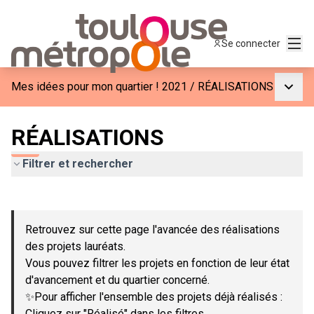
Menu
Se connecter
Menu p
Mes idées pour mon quartier ! 2021
/
RÉALISATIONS
RÉALISATIONS
Filtrer et rechercher
Passer la carte
Leaflet
|
©
OpenStreetMap
contributors
L'élément suivant est une carte qui présente les éléments de c
+
Retrouvez sur cette page l'avancée des réalisations
−
des projets lauréats.
Vous pouvez filtrer les projets en fonction de leur état
d'avancement et du quartier concerné.
✨Pour afficher l'ensemble des projets déjà réalisés :
Cliquez sur "Réalisé" dans les filtres