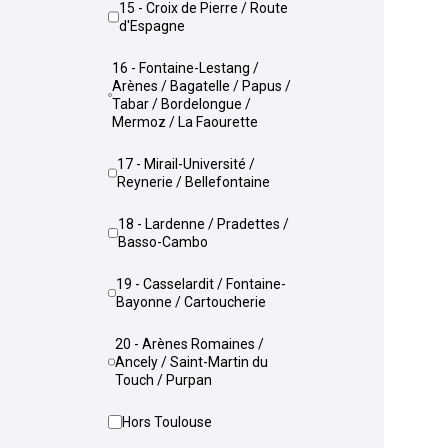
15 - Croix de Pierre / Route
d'Espagne
16 - Fontaine-Lestang /
Arènes / Bagatelle / Papus /
Tabar / Bordelongue /
Mermoz / La Faourette
17 - Mirail-Université /
Reynerie / Bellefontaine
18 - Lardenne / Pradettes /
Basso-Cambo
19 - Casselardit / Fontaine-
Bayonne / Cartoucherie
20 - Arènes Romaines /
Ancely / Saint-Martin du
Touch / Purpan
Hors Toulouse