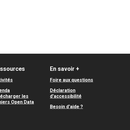
ssources
En savoir +
ivités
Foire aux questions
enda
Déclaration
lécharger les
d'accessibilité
hiers Open Data
Besoin d'aide ?