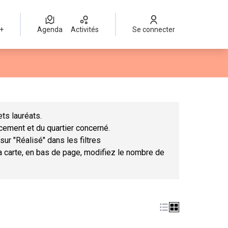
 +
Agenda
Activités
Se connecter
Leaflet
|
©
OpenStreetMap
contributors
mme des points de carte. L'élément peut être utilisé avec un lect
ts lauréats.
ncement et du quartier concerné.
sur "Réalisé" dans les filtres
la carte, en bas de page, modifiez le nombre de