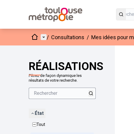
Accueil
Menu principal
/
Consultations
/
Mes idées pour mo
Passer
L'élément
+
−
RÉALISATIONS
Filtrez de façon dynamique les
résultats de votre recherche.
État
Tout