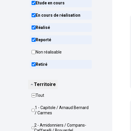
Etude en cours
En cours de réalisation
Réalisé
Reporté
Non réalisable
Retiré
Territoire
Tout
1 - Capitole / Arnaud Bernard
/ Carmes
2 - Amidonniers / Compans-
Caffarelli / Brouardel