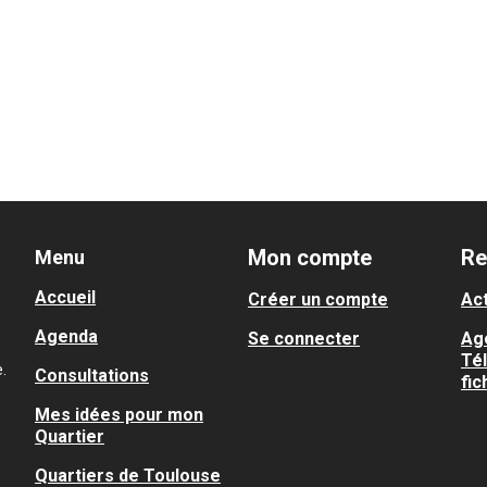
Mon compte
Re
Menu
Accueil
Créer un compte
Act
Agenda
Se connecter
Ag
Té
.
Consultations
fic
Mes idées pour mon
Quartier
Quartiers de Toulouse