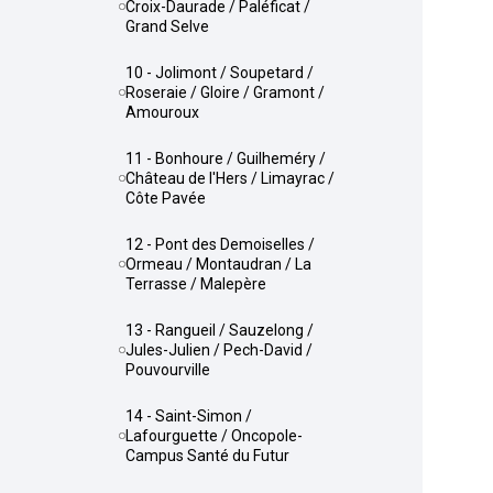
Croix-Daurade / Paléficat /
Grand Selve
10 - Jolimont / Soupetard /
Roseraie / Gloire / Gramont /
Amouroux
11 - Bonhoure / Guilheméry /
Château de l'Hers / Limayrac /
Côte Pavée
12 - Pont des Demoiselles /
Ormeau / Montaudran / La
Terrasse / Malepère
13 - Rangueil / Sauzelong /
Jules-Julien / Pech-David /
Pouvourville
14 - Saint-Simon /
Lafourguette / Oncopole-
Campus Santé du Futur