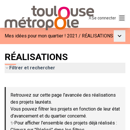
Menu
Se connecter
Menu p
Mes idées pour mon quartier ! 2021
/
RÉALISATIONS
RÉALISATIONS
Filtrer et rechercher
Passer la carte
Leaflet
|
©
OpenStreetMap
contributors
L'élément suivant est une carte qui présente les éléments de c
+
Retrouvez sur cette page l'avancée des réalisations
−
des projets lauréats.
Vous pouvez filtrer les projets en fonction de leur état
d'avancement et du quartier concerné.
✨Pour afficher l'ensemble des projets déjà réalisés :
Cliquez sur "Réalisé" dans les filtres