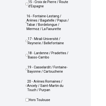
15 - Croix de Pierre / Route
d'Espagne
16 - Fontaine-Lestang /
Arènes / Bagatelle / Papus /
Tabar / Bordelongue /
Mermoz / La Faourette
17 - Mirail-Université /
Reynerie / Bellefontaine
18 - Lardenne / Pradettes /
Basso-Cambo
19 - Casselardit / Fontaine-
Bayonne / Cartoucherie
20 - Arènes Romaines /
Ancely / Saint-Martin du
Touch / Purpan
Hors Toulouse