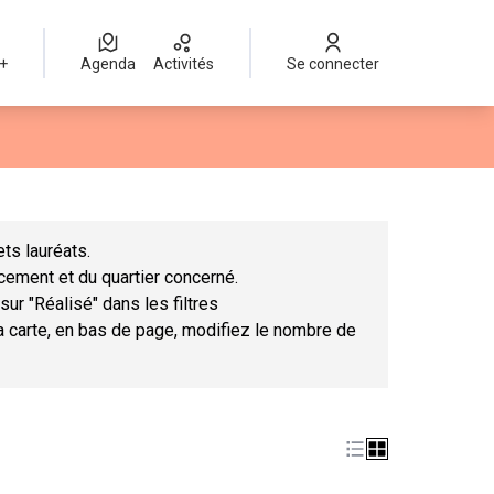
 +
Agenda
Activités
Se connecter
Leaflet
|
©
OpenStreetMap
contributors
mme des points de carte. L'élément peut être utilisé avec un lect
ts lauréats.
ncement et du quartier concerné.
sur "Réalisé" dans les filtres
la carte, en bas de page, modifiez le nombre de