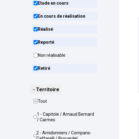
Etude en cours
En cours de réalisation
Réalisé
Reporté
Non réalisable
Retiré
Territoire
Tout
1 - Capitole / Arnaud Bernard
/ Carmes
2 - Amidonniers / Compans-
Caffarelli / Brouardel