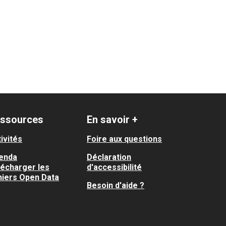
ssources
En savoir +
ivités
Foire aux questions
enda
Déclaration
lécharger les
d'accessibilité
hiers Open Data
Besoin d'aide ?