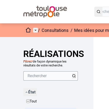
Accueil
Menu principal
/
Consultations
/
Mes idées pour mo
Passer
L'élément
+
−
RÉALISATIONS
Filtrez de façon dynamique les
résultats de votre recherche.
État
Tout