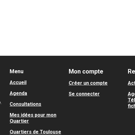
Mon compte
Re
Menu
Accueil
Créer un compte
Act
Agenda
Se connecter
Ag
Té
.
Consultations
fic
Mes idées pour mon
Quartier
Quartiers de Toulouse