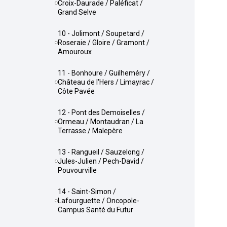
Croix-Daurade / Paléficat /
Grand Selve
10 - Jolimont / Soupetard /
Roseraie / Gloire / Gramont /
Amouroux
11 - Bonhoure / Guilheméry /
Château de l'Hers / Limayrac /
Côte Pavée
12 - Pont des Demoiselles /
Ormeau / Montaudran / La
Terrasse / Malepère
13 - Rangueil / Sauzelong /
Jules-Julien / Pech-David /
Pouvourville
14 - Saint-Simon /
Lafourguette / Oncopole-
Campus Santé du Futur