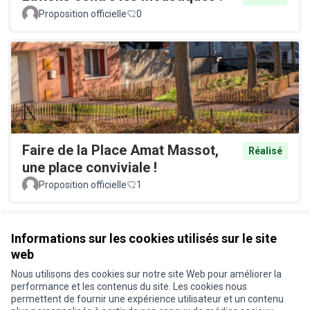
Proposition officielle
0
Faire de la Place Amat Massot,
Réalisé
une place conviviale !
Proposition officielle
1
Voir toutes les propositions retirées
Informations sur les cookies utilisés sur le site
web
Nous utilisons des cookies sur notre site Web pour améliorer la
Conditions d'utilisation
performance et les contenus du site. Les cookies nous
Paramètres des cookies
permettent de fournir une expérience utilisateur et un contenu
Je participe ! sur X
Je participe ! sur Facebook
Je participe ! sur Instagram