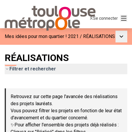
Menu
Se connecter
Menu p
Mes idées pour mon quartier ! 2021
/
RÉALISATIONS
RÉALISATIONS
Filtrer et rechercher
Passer la carte
Leaflet
|
©
OpenStreetMap
contributors
L'élément suivant est une carte qui présente les éléments de c
+
Retrouvez sur cette page l'avancée des réalisations
−
des projets lauréats.
Vous pouvez filtrer les projets en fonction de leur état
d'avancement et du quartier concerné.
✨Pour afficher l'ensemble des projets déjà réalisés :
Cliquez sur "Réalisé" dans les filtres