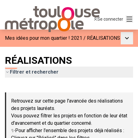
Menu
Se connecter
Menu p
Mes idées pour mon quartier ! 2021
/
RÉALISATIONS
RÉALISATIONS
Filtrer et rechercher
Passer la carte
Leaflet
|
©
OpenStreetMap
contributors
L'élément suivant est une carte qui présente les éléments de c
+
Retrouvez sur cette page l'avancée des réalisations
−
des projets lauréats.
Vous pouvez filtrer les projets en fonction de leur état
d'avancement et du quartier concerné.
✨Pour afficher l'ensemble des projets déjà réalisés :
Cliquez sur "Réalisé" dans les filtres