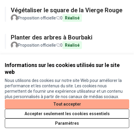
Végétaliser le square de la Vierge Rouge
Proposition officielle
0
Réalisé
Planter des arbres à Bourbaki
Proposition officielle
0
Réalisé
Voir toutes les propositions retirées
Informations sur les cookies utilisés sur le site
web
Nous utilisons des cookies sur notre site Web pour améliorer la
Conditions d'utilisation
performance et les contenus du site. Les cookies nous
Paramètres des cookies
permettent de fournir une expérience utilisateur et un contenu
Je participe ! sur X
Je participe ! sur Facebook
Je participe ! sur Instagram
plus personnalisés à partir de nos canaux de médias sociaux.
(Lien externe)
(Lien externe)
(Lien externe)
Tout accepter
Accepter seulement les cookies essentiels
Licence Cre
(Lien extern
Paramètres
(Lien externe)
Site réalisé grâce au
logiciel libre Decidim
.
(Lien externe)