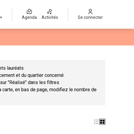
 +
Agenda
Activités
Se connecter
Leaflet
|
©
OpenStreetMap
contributors
mme des points de carte. L'élément peut être utilisé avec un lect
ts lauréats.
ncement et du quartier concerné.
sur "Réalisé" dans les filtres
la carte, en bas de page, modifiez le nombre de