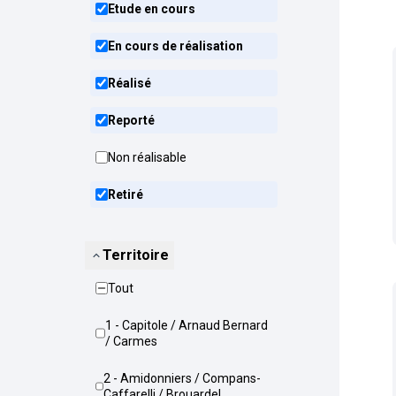
Etude en cours
En cours de réalisation
Réalisé
Reporté
Non réalisable
Retiré
Territoire
Tout
1 - Capitole / Arnaud Bernard
/ Carmes
2 - Amidonniers / Compans-
Caffarelli / Brouardel