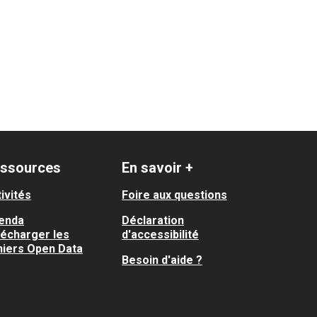
ssources
En savoir +
ivités
Foire aux questions
enda
Déclaration
lécharger les
d'accessibilité
hiers Open Data
Besoin d'aide ?