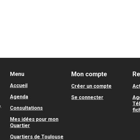
Mon compte
Re
Menu
Accueil
Créer un compte
Act
Agenda
Se connecter
Ag
Té
.
Consultations
fic
Mes idées pour mon
Quartier
Quartiers de Toulouse