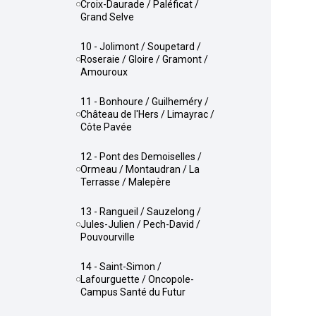
Croix-Daurade / Paléficat /
Grand Selve
10 - Jolimont / Soupetard /
Roseraie / Gloire / Gramont /
Amouroux
11 - Bonhoure / Guilheméry /
Château de l'Hers / Limayrac /
Côte Pavée
12 - Pont des Demoiselles /
Ormeau / Montaudran / La
Terrasse / Malepère
13 - Rangueil / Sauzelong /
Jules-Julien / Pech-David /
Pouvourville
14 - Saint-Simon /
Lafourguette / Oncopole-
Campus Santé du Futur