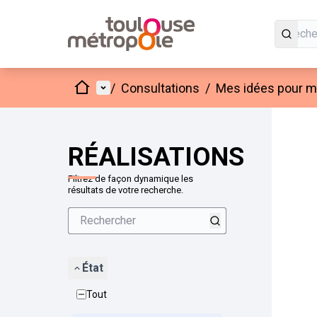
Accueil
Menu principal
/
Consultations
/
Mes idées pour mo
Passer
L'élément
+
−
RÉALISATIONS
Filtrez de façon dynamique les
résultats de votre recherche.
État
Tout