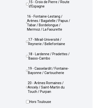
15 - Croix de Pierre / Route
d'Espagne
16 - Fontaine-Lestang /
Arènes / Bagatelle / Papus /
Tabar / Bordelongue /
Mermoz / La Faourette
17 - Mirail-Université /
Reynerie / Bellefontaine
18 - Lardenne / Pradettes /
Basso-Cambo
19 - Casselardit / Fontaine-
Bayonne / Cartoucherie
20 - Arènes Romaines /
Ancely / Saint-Martin du
Touch / Purpan
Hors Toulouse