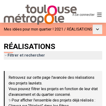
Menu
Se connecter
Menu p
Mes idées pour mon quartier ! 2021
/
RÉALISATIONS
RÉALISATIONS
Filtrer et rechercher
Passer la carte
Leaflet
|
©
OpenStreetMap
contributors
L'élément suivant est une carte qui présente les éléments de c
+
Retrouvez sur cette page l'avancée des réalisations
−
des projets lauréats.
Vous pouvez filtrer les projets en fonction de leur état
d'avancement et du quartier concerné.
✨Pour afficher l'ensemble des projets déjà réalisés :
Cliquez sur "Réalisé" dans les filtres