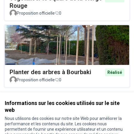
Rouge
Proposition officielle
0
Planter des arbres à Bourbaki
Réalisé
Proposition officielle
0
Voir toutes les propositions retirées
Informations sur les cookies utilisés sur le site
web
Nous utilisons des cookies sur notre site Web pour améliorer la
Conditions d'utilisation
performance et les contenus du site. Les cookies nous
Paramètres des cookies
permettent de fournir une expérience utilisateur et un contenu
Je participe ! sur X
Je participe ! sur Facebook
Je participe ! sur Instagram