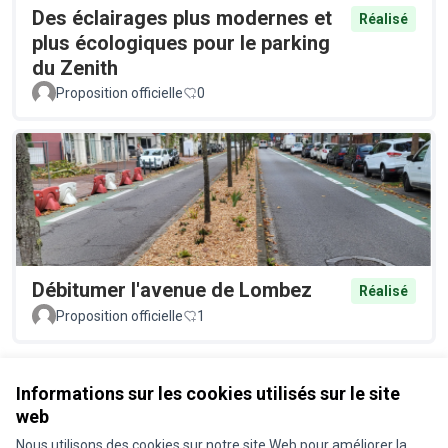
Des éclairages plus modernes et
Réalisé
plus écologiques pour le parking
du Zenith
Proposition officielle
0
Débitumer l'avenue de Lombez
Réalisé
Proposition officielle
1
Voir toutes les propositions retirées
Informations sur les cookies utilisés sur le site
web
Nous utilisons des cookies sur notre site Web pour améliorer la