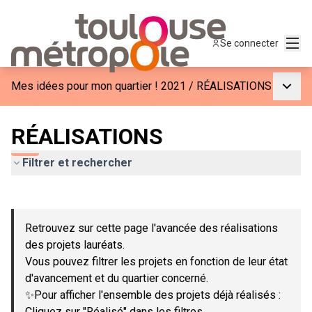
Menu
Se connecter
Menu p
Mes idées pour mon quartier ! 2021
/
RÉALISATIONS
RÉALISATIONS
Filtrer et rechercher
Passer la carte
Leaflet
|
©
OpenStreetMap
contributors
L'élément suivant est une carte qui présente les éléments de c
+
Retrouvez sur cette page l'avancée des réalisations
−
des projets lauréats.
Vous pouvez filtrer les projets en fonction de leur état
d'avancement et du quartier concerné.
✨Pour afficher l'ensemble des projets déjà réalisés :
Cliquez sur "Réalisé" dans les filtres