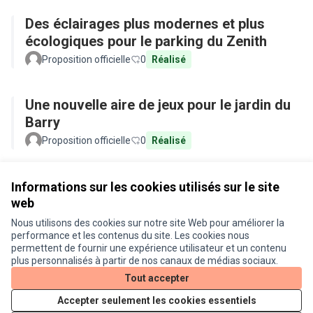
Des éclairages plus modernes et plus
écologiques pour le parking du Zenith
Proposition officielle
0
Réalisé
Une nouvelle aire de jeux pour le jardin du
Barry
Proposition officielle
0
Réalisé
Voir toutes les propositions retirées
Informations sur les cookies utilisés sur le site
web
Nous utilisons des cookies sur notre site Web pour améliorer la
Conditions d'utilisation
performance et les contenus du site. Les cookies nous
Paramètres des cookies
permettent de fournir une expérience utilisateur et un contenu
Je participe ! sur X
Je participe ! sur Facebook
Je participe ! sur Instagram
plus personnalisés à partir de nos canaux de médias sociaux.
(Lien externe)
(Lien externe)
(Lien externe)
Tout accepter
Accepter seulement les cookies essentiels