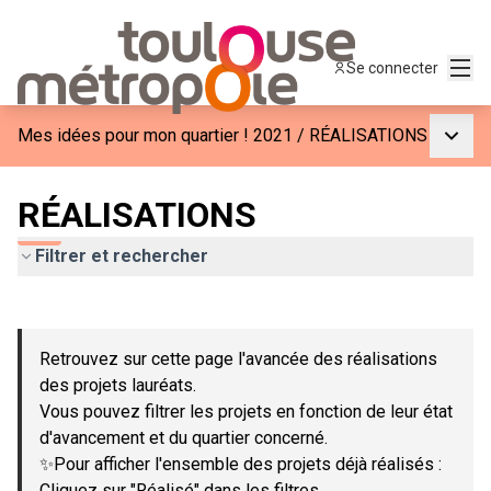
Menu
Se connecter
Menu p
Mes idées pour mon quartier ! 2021
/
RÉALISATIONS
RÉALISATIONS
Filtrer et rechercher
Passer la carte
Leaflet
|
©
OpenStreetMap
contributors
L'élément suivant est une carte qui présente les éléments de c
+
Retrouvez sur cette page l'avancée des réalisations
−
des projets lauréats.
Vous pouvez filtrer les projets en fonction de leur état
d'avancement et du quartier concerné.
✨Pour afficher l'ensemble des projets déjà réalisés :
Cliquez sur "Réalisé" dans les filtres