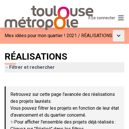
Menu
Se connecter
Menu p
Mes idées pour mon quartier ! 2021
/
RÉALISATIONS
RÉALISATIONS
Filtrer et rechercher
Passer la carte
Leaflet
|
©
OpenStreetMap
contributors
L'élément suivant est une carte qui présente les éléments de c
+
Retrouvez sur cette page l'avancée des réalisations
−
des projets lauréats.
Vous pouvez filtrer les projets en fonction de leur état
d'avancement et du quartier concerné.
✨Pour afficher l'ensemble des projets déjà réalisés :
Cliquez sur "Réalisé" dans les filtres