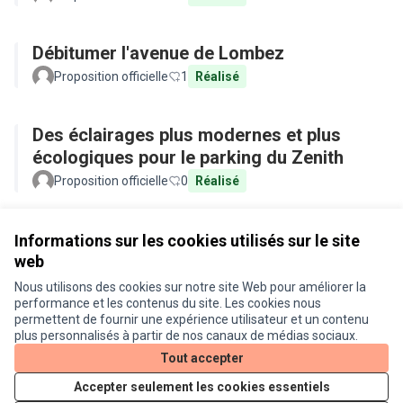
Débitumer l'avenue de Lombez
Proposition officielle
1
Réalisé
Des éclairages plus modernes et plus
écologiques pour le parking du Zenith
Proposition officielle
0
Réalisé
Voir toutes les propositions retirées
Informations sur les cookies utilisés sur le site
web
Nous utilisons des cookies sur notre site Web pour améliorer la
Conditions d'utilisation
performance et les contenus du site. Les cookies nous
Paramètres des cookies
permettent de fournir une expérience utilisateur et un contenu
Je participe ! sur X
Je participe ! sur Facebook
Je participe ! sur Instagram
plus personnalisés à partir de nos canaux de médias sociaux.
(Lien externe)
(Lien externe)
(Lien externe)
Tout accepter
Accepter seulement les cookies essentiels