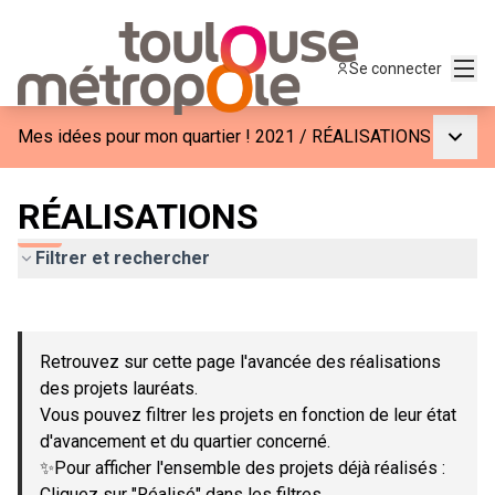
Menu
Se connecter
Menu p
Mes idées pour mon quartier ! 2021
/
RÉALISATIONS
RÉALISATIONS
Filtrer et rechercher
Passer la carte
Leaflet
|
©
OpenStreetMap
contributors
L'élément suivant est une carte qui présente les éléments de c
+
Retrouvez sur cette page l'avancée des réalisations
−
des projets lauréats.
Vous pouvez filtrer les projets en fonction de leur état
d'avancement et du quartier concerné.
✨Pour afficher l'ensemble des projets déjà réalisés :
Cliquez sur "Réalisé" dans les filtres