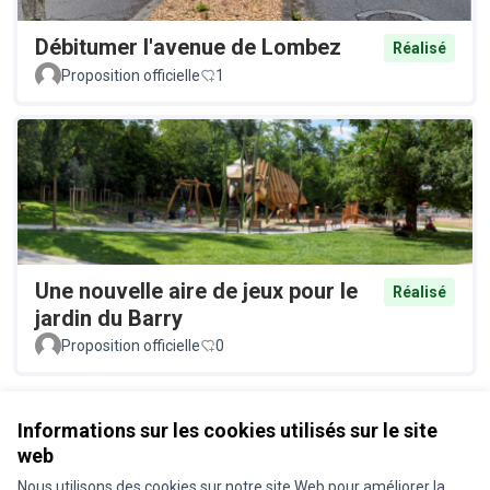
Débitumer l'avenue de Lombez
Réalisé
Proposition officielle
1
Une nouvelle aire de jeux pour le
Réalisé
jardin du Barry
Proposition officielle
0
Voir toutes les propositions retirées
Informations sur les cookies utilisés sur le site
web
Nous utilisons des cookies sur notre site Web pour améliorer la