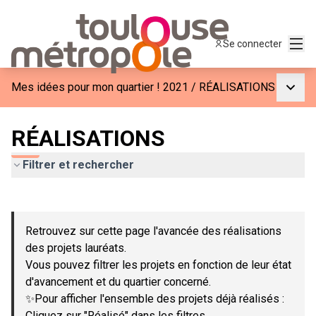
Menu
Se connecter
Menu p
Mes idées pour mon quartier ! 2021
/
RÉALISATIONS
RÉALISATIONS
Filtrer et rechercher
Passer la carte
Leaflet
|
©
OpenStreetMap
contributors
L'élément suivant est une carte qui présente les éléments de c
+
Retrouvez sur cette page l'avancée des réalisations
−
des projets lauréats.
Vous pouvez filtrer les projets en fonction de leur état
d'avancement et du quartier concerné.
✨Pour afficher l'ensemble des projets déjà réalisés :
Cliquez sur "Réalisé" dans les filtres