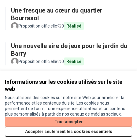
Une fresque au cœur du quartier
Bourrasol
Proposition officielle
0
Réalisé
Une nouvelle aire de jeux pour le jardin du
Barry
Proposition officielle
0
Réalisé
Voir toutes les propositions retirées
Informations sur les cookies utilisés sur le site
web
Nous utilisons des cookies sur notre site Web pour améliorer la
Conditions d'utilisation
performance et les contenus du site. Les cookies nous
Paramètres des cookies
permettent de fournir une expérience utilisateur et un contenu
Je participe ! sur X
Je participe ! sur Facebook
Je participe ! sur Instagram
plus personnalisés à partir de nos canaux de médias sociaux.
(Lien externe)
(Lien externe)
(Lien externe)
Tout accepter
Accepter seulement les cookies essentiels