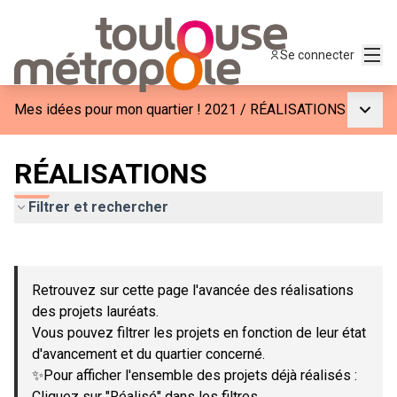
Menu
Se connecter
Menu p
Mes idées pour mon quartier ! 2021
/
RÉALISATIONS
RÉALISATIONS
Filtrer et rechercher
Passer la carte
Leaflet
|
©
OpenStreetMap
contributors
L'élément suivant est une carte qui présente les éléments de c
+
Retrouvez sur cette page l'avancée des réalisations
−
des projets lauréats.
Vous pouvez filtrer les projets en fonction de leur état
d'avancement et du quartier concerné.
✨Pour afficher l'ensemble des projets déjà réalisés :
Cliquez sur "Réalisé" dans les filtres