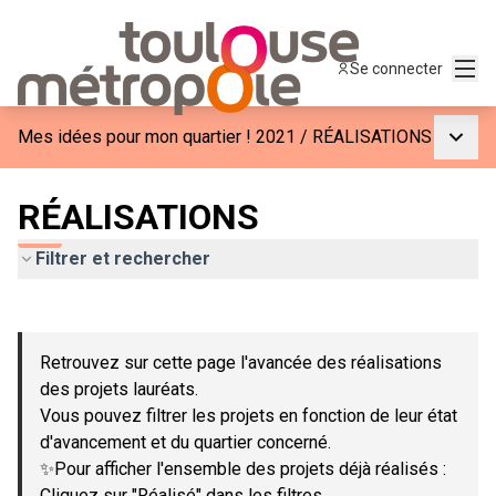
Menu
Se connecter
Menu p
Mes idées pour mon quartier ! 2021
/
RÉALISATIONS
RÉALISATIONS
Filtrer et rechercher
Passer la carte
Leaflet
|
©
OpenStreetMap
contributors
L'élément suivant est une carte qui présente les éléments de c
+
Retrouvez sur cette page l'avancée des réalisations
−
des projets lauréats.
Vous pouvez filtrer les projets en fonction de leur état
d'avancement et du quartier concerné.
✨Pour afficher l'ensemble des projets déjà réalisés :
Cliquez sur "Réalisé" dans les filtres