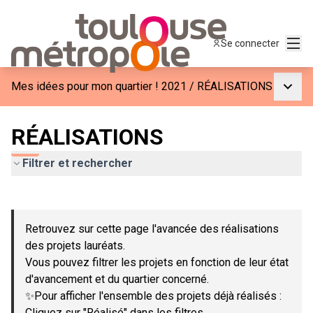
Menu
Se connecter
Menu p
Mes idées pour mon quartier ! 2021
/
RÉALISATIONS
RÉALISATIONS
Filtrer et rechercher
Passer la carte
Leaflet
|
©
OpenStreetMap
contributors
L'élément suivant est une carte qui présente les éléments de c
+
Retrouvez sur cette page l'avancée des réalisations
−
des projets lauréats.
Vous pouvez filtrer les projets en fonction de leur état
d'avancement et du quartier concerné.
✨Pour afficher l'ensemble des projets déjà réalisés :
Cliquez sur "Réalisé" dans les filtres