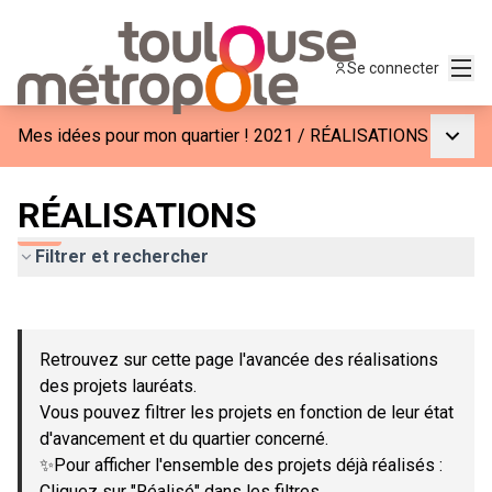
Menu
Se connecter
Menu p
Mes idées pour mon quartier ! 2021
/
RÉALISATIONS
RÉALISATIONS
Filtrer et rechercher
Passer la carte
Leaflet
|
©
OpenStreetMap
contributors
L'élément suivant est une carte qui présente les éléments de c
+
Retrouvez sur cette page l'avancée des réalisations
−
des projets lauréats.
Vous pouvez filtrer les projets en fonction de leur état
d'avancement et du quartier concerné.
✨Pour afficher l'ensemble des projets déjà réalisés :
Cliquez sur "Réalisé" dans les filtres