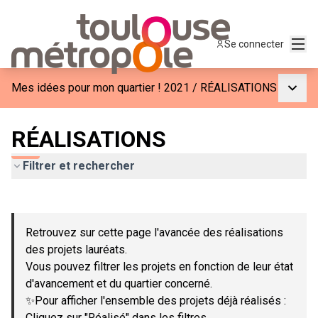
Menu
Se connecter
Menu p
Mes idées pour mon quartier ! 2021
/
RÉALISATIONS
RÉALISATIONS
Filtrer et rechercher
Passer la carte
Leaflet
|
©
OpenStreetMap
contributors
L'élément suivant est une carte qui présente les éléments de c
+
Retrouvez sur cette page l'avancée des réalisations
−
des projets lauréats.
Vous pouvez filtrer les projets en fonction de leur état
d'avancement et du quartier concerné.
✨Pour afficher l'ensemble des projets déjà réalisés :
Cliquez sur "Réalisé" dans les filtres