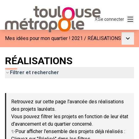
Menu
Se connecter
Menu p
Mes idées pour mon quartier ! 2021
/
RÉALISATIONS
RÉALISATIONS
Filtrer et rechercher
Passer la carte
Leaflet
|
©
OpenStreetMap
contributors
L'élément suivant est une carte qui présente les éléments de c
+
Retrouvez sur cette page l'avancée des réalisations
−
des projets lauréats.
Vous pouvez filtrer les projets en fonction de leur état
d'avancement et du quartier concerné.
✨Pour afficher l'ensemble des projets déjà réalisés :
Cliquez sur "Réalisé" dans les filtres