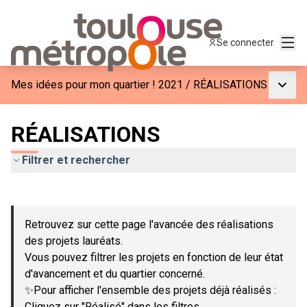
Menu
Se connecter
Menu p
Mes idées pour mon quartier ! 2021
/
RÉALISATIONS
RÉALISATIONS
Filtrer et rechercher
Passer la carte
Leaflet
|
©
OpenStreetMap
contributors
L'élément suivant est une carte qui présente les éléments de c
+
Retrouvez sur cette page l'avancée des réalisations
−
des projets lauréats.
Vous pouvez filtrer les projets en fonction de leur état
d'avancement et du quartier concerné.
✨Pour afficher l'ensemble des projets déjà réalisés :
Cliquez sur "Réalisé" dans les filtres