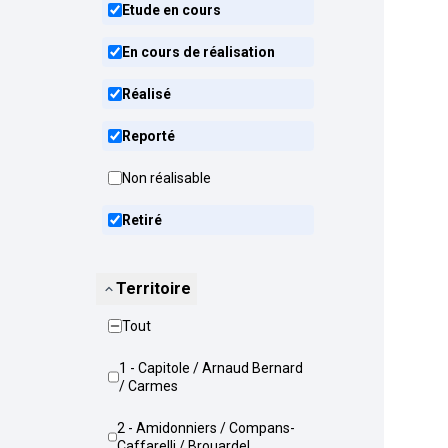
Etude en cours
En cours de réalisation
Réalisé
Reporté
Non réalisable
Retiré
Territoire
Tout
1 - Capitole / Arnaud Bernard
/ Carmes
2 - Amidonniers / Compans-
Caffarelli / Brouardel