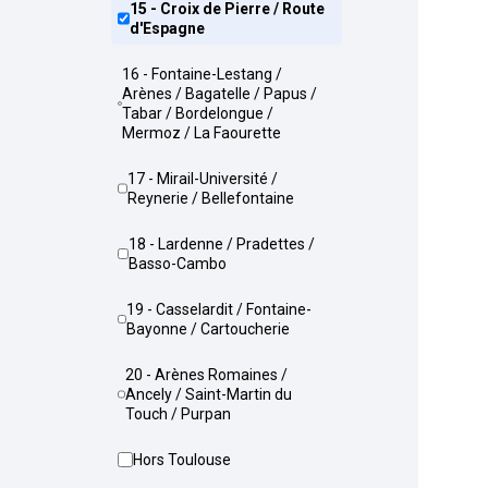
15 - Croix de Pierre / Route
d'Espagne
16 - Fontaine-Lestang /
Arènes / Bagatelle / Papus /
Tabar / Bordelongue /
Mermoz / La Faourette
17 - Mirail-Université /
Reynerie / Bellefontaine
18 - Lardenne / Pradettes /
Basso-Cambo
19 - Casselardit / Fontaine-
Bayonne / Cartoucherie
20 - Arènes Romaines /
Ancely / Saint-Martin du
Touch / Purpan
Hors Toulouse