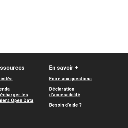
ssources
En savoir +
ivités
Foire aux questions
enda
Déclaration
lécharger les
d'accessibilité
hiers Open Data
Besoin d'aide ?