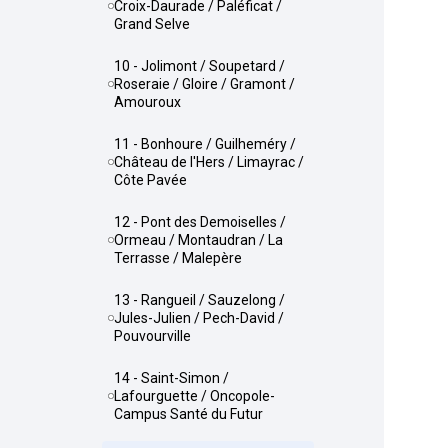
Croix-Daurade / Paléficat /
Grand Selve
10 - Jolimont / Soupetard /
Roseraie / Gloire / Gramont /
Amouroux
11 - Bonhoure / Guilheméry /
Château de l'Hers / Limayrac /
Côte Pavée
12 - Pont des Demoiselles /
Ormeau / Montaudran / La
Terrasse / Malepère
13 - Rangueil / Sauzelong /
Jules-Julien / Pech-David /
Pouvourville
14 - Saint-Simon /
Lafourguette / Oncopole-
Campus Santé du Futur