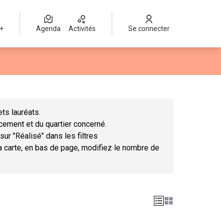
 +
Agenda
Activités
Se connecter
Leaflet
|
©
OpenStreetMap
contributors
mme des points de carte. L'élément peut être utilisé avec un lect
ts lauréats.
ncement et du quartier concerné.
sur "Réalisé" dans les filtres
la carte, en bas de page, modifiez le nombre de