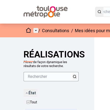
Accueil
Menu principal
/
Consultations
/
Mes idées pour mo
Passer
L'élément
+
−
RÉALISATIONS
Filtrez de façon dynamique les
résultats de votre recherche.
État
Tout