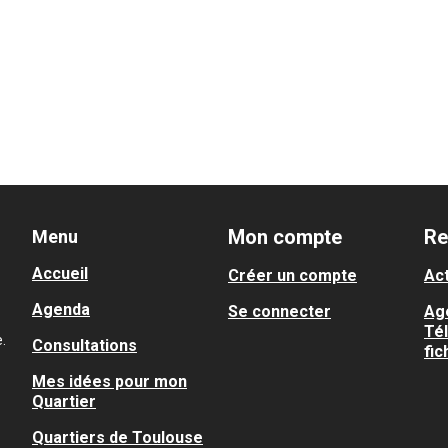
Mon compte
Re
Menu
Accueil
Créer un compte
Act
Agenda
Se connecter
Ag
Té
.
Consultations
fic
Mes idées pour mon
Quartier
Quartiers de Toulouse