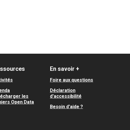
ssources
En savoir +
ivités
Foire aux questions
enda
Déclaration
lécharger les
d'accessibilité
hiers Open Data
Besoin d'aide ?