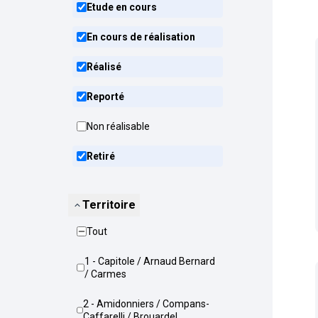
Etude en cours
En cours de réalisation
Réalisé
Reporté
Non réalisable
Retiré
Territoire
Tout
1 - Capitole / Arnaud Bernard
/ Carmes
2 - Amidonniers / Compans-
Caffarelli / Brouardel