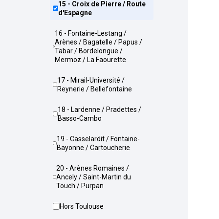
15 - Croix de Pierre / Route
d'Espagne
16 - Fontaine-Lestang /
Arènes / Bagatelle / Papus /
Tabar / Bordelongue /
Mermoz / La Faourette
17 - Mirail-Université /
Reynerie / Bellefontaine
18 - Lardenne / Pradettes /
Basso-Cambo
19 - Casselardit / Fontaine-
Bayonne / Cartoucherie
20 - Arènes Romaines /
Ancely / Saint-Martin du
Touch / Purpan
Hors Toulouse