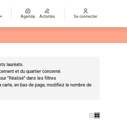
 +
Agenda
Activités
Se connecter
Leaflet
|
©
OpenStreetMap
contributors
mme des points de carte. L'élément peut être utilisé avec un lect
ts lauréats.
ncement et du quartier concerné.
sur "Réalisé" dans les filtres
la carte, en bas de page, modifiez le nombre de