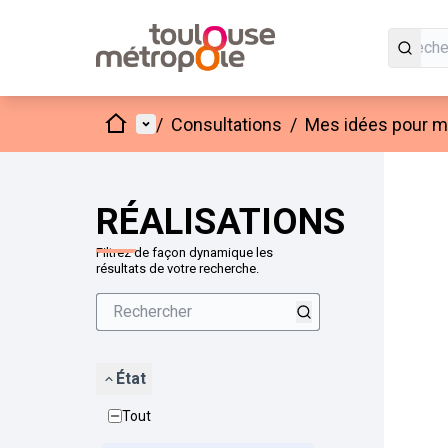
Accueil
Menu principal
/
Consultations
/
Mes idées pour mo
Passer
L'élément
+
−
RÉALISATIONS
Filtrez de façon dynamique les
résultats de votre recherche.
État
Tout