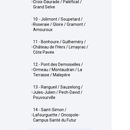
Croix-Daurade / Paléficat /
Grand Selve
10 - Jolimont / Soupetard /
Roseraie / Gloire / Gramont /
Amouroux
11 - Bonhoure / Guilheméry /
Château de l'Hers / Limayrac /
Côte Pavée
12 - Pont des Demoiselles /
Ormeau / Montaudran / La
Terrasse / Malepère
13 - Rangueil / Sauzelong /
Jules-Julien / Pech-David /
Pouvourville
14 - Saint-Simon /
Lafourguette / Oncopole-
Campus Santé du Futur