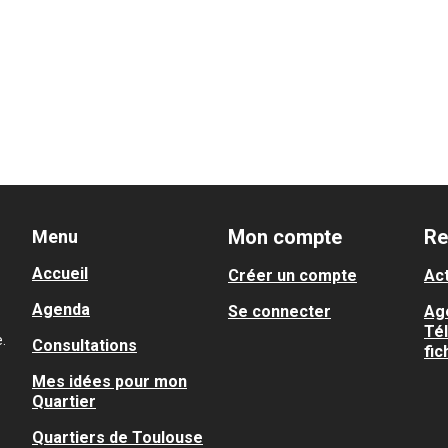
Mon compte
Re
Menu
Accueil
Créer un compte
Act
Agenda
Se connecter
Ag
Té
.
Consultations
fic
Mes idées pour mon
Quartier
Quartiers de Toulouse