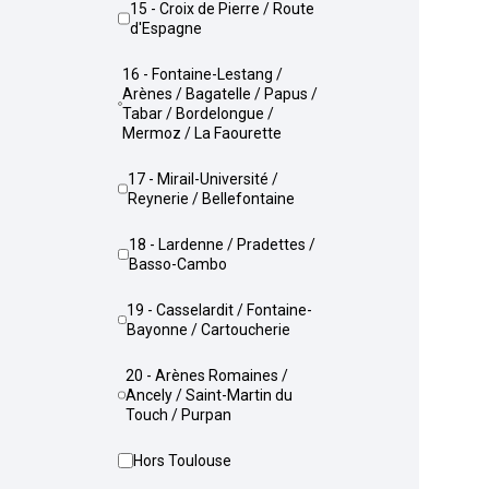
15 - Croix de Pierre / Route
d'Espagne
16 - Fontaine-Lestang /
Arènes / Bagatelle / Papus /
Tabar / Bordelongue /
Mermoz / La Faourette
17 - Mirail-Université /
Reynerie / Bellefontaine
18 - Lardenne / Pradettes /
Basso-Cambo
19 - Casselardit / Fontaine-
Bayonne / Cartoucherie
20 - Arènes Romaines /
Ancely / Saint-Martin du
Touch / Purpan
Hors Toulouse