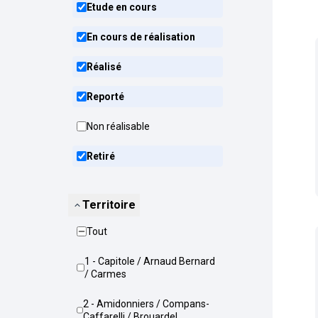
Etude en cours
En cours de réalisation
Réalisé
Reporté
Non réalisable
Retiré
Territoire
Tout
1 - Capitole / Arnaud Bernard
/ Carmes
2 - Amidonniers / Compans-
Caffarelli / Brouardel