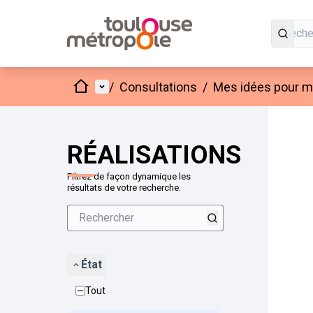
Accueil
Menu principal
/
Consultations
/
Mes idées pour mo
Passer
L'élément
+
−
RÉALISATIONS
Filtrez de façon dynamique les
résultats de votre recherche.
État
Tout