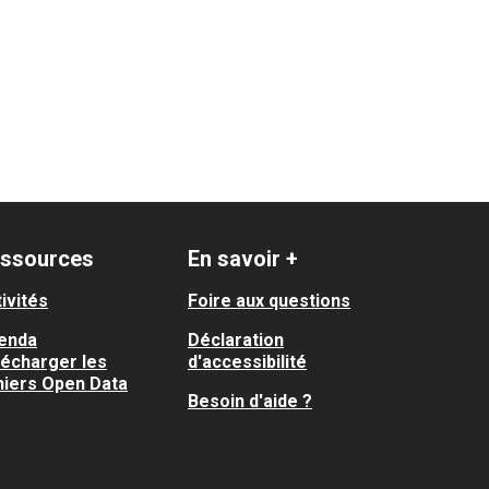
ssources
En savoir +
ivités
Foire aux questions
enda
Déclaration
lécharger les
d'accessibilité
hiers Open Data
Besoin d'aide ?