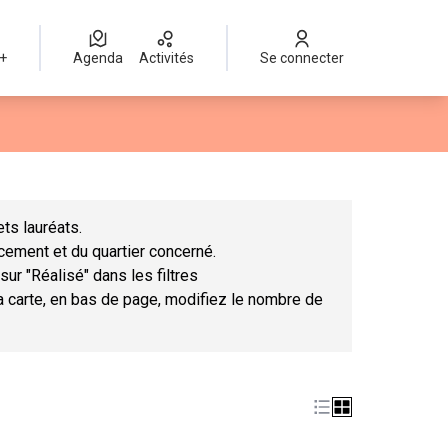
 +
Agenda
Activités
Se connecter
Leaflet
|
©
OpenStreetMap
contributors
mme des points de carte. L'élément peut être utilisé avec un lect
ts lauréats.
ncement et du quartier concerné.
sur "Réalisé" dans les filtres
la carte, en bas de page, modifiez le nombre de