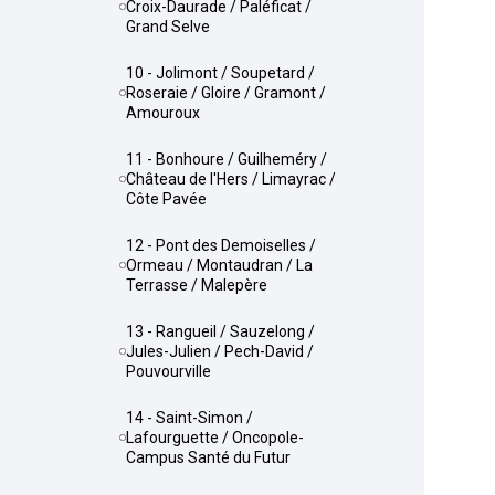
Croix-Daurade / Paléficat /
Grand Selve
10 - Jolimont / Soupetard /
Roseraie / Gloire / Gramont /
Amouroux
11 - Bonhoure / Guilheméry /
Château de l'Hers / Limayrac /
Côte Pavée
12 - Pont des Demoiselles /
Ormeau / Montaudran / La
Terrasse / Malepère
13 - Rangueil / Sauzelong /
Jules-Julien / Pech-David /
Pouvourville
14 - Saint-Simon /
Lafourguette / Oncopole-
Campus Santé du Futur