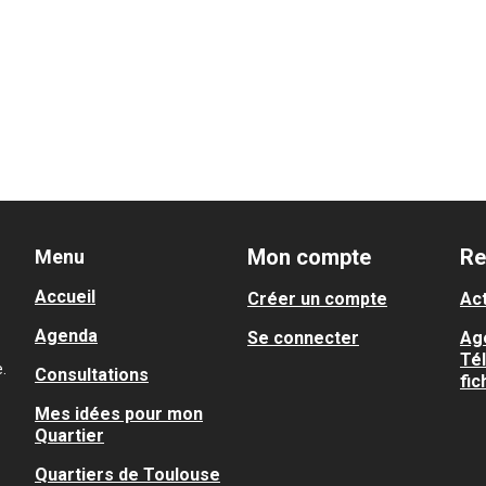
Mon compte
Re
Menu
Accueil
Créer un compte
Act
Agenda
Se connecter
Ag
Té
.
Consultations
fic
Mes idées pour mon
Quartier
Quartiers de Toulouse