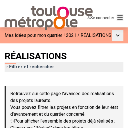
Menu
Se connecter
Menu p
Mes idées pour mon quartier ! 2021
/
RÉALISATIONS
RÉALISATIONS
Filtrer et rechercher
Passer la carte
Leaflet
|
©
OpenStreetMap
contributors
L'élément suivant est une carte qui présente les éléments de c
+
Retrouvez sur cette page l'avancée des réalisations
−
des projets lauréats.
Vous pouvez filtrer les projets en fonction de leur état
d'avancement et du quartier concerné.
✨Pour afficher l'ensemble des projets déjà réalisés :
Cliquez sur "Réalisé" dans les filtres