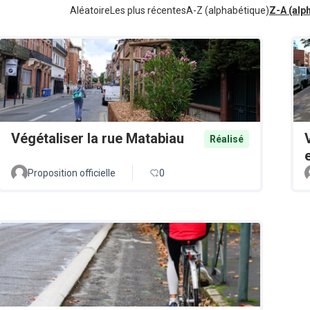
Aléatoire
Les plus récentes
A-Z (alphabétique)
Z-A (alp
Végétaliser la rue Matabiau
Réalisé
Proposition officielle
0