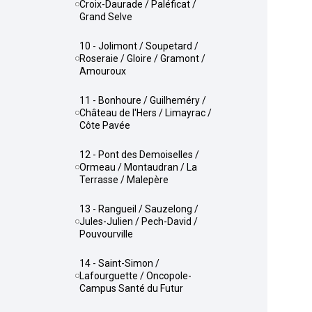
Croix-Daurade / Paléficat /
Grand Selve
10 - Jolimont / Soupetard /
Roseraie / Gloire / Gramont /
Amouroux
11 - Bonhoure / Guilheméry /
Château de l'Hers / Limayrac /
Côte Pavée
12 - Pont des Demoiselles /
Ormeau / Montaudran / La
Terrasse / Malepère
13 - Rangueil / Sauzelong /
Jules-Julien / Pech-David /
Pouvourville
14 - Saint-Simon /
Lafourguette / Oncopole-
Campus Santé du Futur