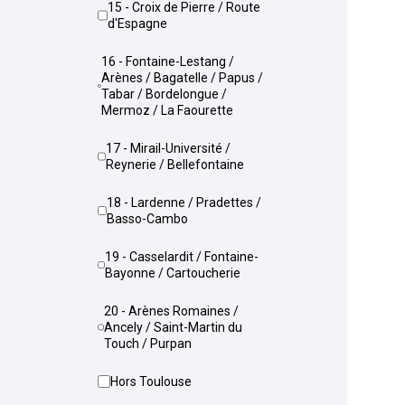
15 - Croix de Pierre / Route
d'Espagne
16 - Fontaine-Lestang /
Arènes / Bagatelle / Papus /
Tabar / Bordelongue /
Mermoz / La Faourette
17 - Mirail-Université /
Reynerie / Bellefontaine
18 - Lardenne / Pradettes /
Basso-Cambo
19 - Casselardit / Fontaine-
Bayonne / Cartoucherie
20 - Arènes Romaines /
Ancely / Saint-Martin du
Touch / Purpan
Hors Toulouse