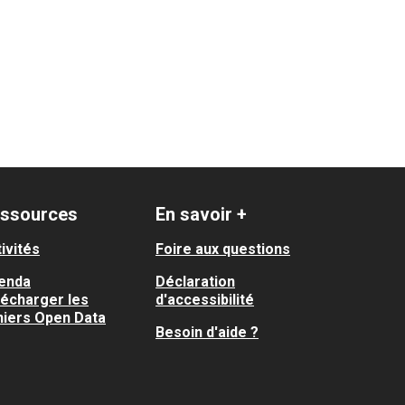
ssources
En savoir +
ivités
Foire aux questions
enda
Déclaration
lécharger les
d'accessibilité
hiers Open Data
Besoin d'aide ?