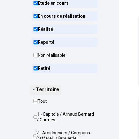
Etude en cours
En cours de réalisation
Réalisé
Reporté
Non réalisable
Retiré
Territoire
Tout
1 - Capitole / Arnaud Bernard
/ Carmes
2 - Amidonniers / Compans-
Caffarelli / Brouardel