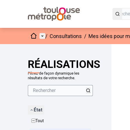
Accueil
Menu principal
/
Consultations
/
Mes idées pour mo
Passer
L'élément
+
−
RÉALISATIONS
Filtrez de façon dynamique les
résultats de votre recherche.
État
Tout