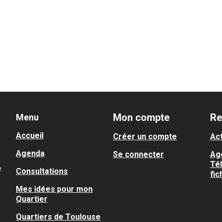
Mon compte
Re
Menu
Accueil
Créer un compte
Act
Agenda
Se connecter
Ag
Té
.
Consultations
fic
Mes idées pour mon
Quartier
Quartiers de Toulouse