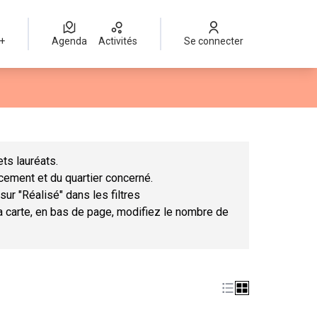
 +
Agenda
Activités
Se connecter
Leaflet
|
©
OpenStreetMap
contributors
mme des points de carte. L'élément peut être utilisé avec un lect
ts lauréats.
ncement et du quartier concerné.
sur "Réalisé" dans les filtres
la carte, en bas de page, modifiez le nombre de