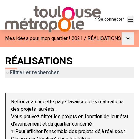
Menu
Se connecter
Menu p
Mes idées pour mon quartier ! 2021
/
RÉALISATIONS
RÉALISATIONS
Filtrer et rechercher
Passer la carte
Leaflet
|
©
OpenStreetMap
contributors
L'élément suivant est une carte qui présente les éléments de c
+
Retrouvez sur cette page l'avancée des réalisations
−
des projets lauréats.
Vous pouvez filtrer les projets en fonction de leur état
d'avancement et du quartier concerné.
✨Pour afficher l'ensemble des projets déjà réalisés :
Cliquez sur "Réalisé" dans les filtres