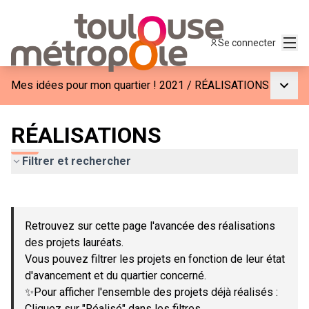
Menu
Se connecter
Menu p
Mes idées pour mon quartier ! 2021
/
RÉALISATIONS
RÉALISATIONS
Filtrer et rechercher
Passer la carte
Leaflet
|
©
OpenStreetMap
contributors
L'élément suivant est une carte qui présente les éléments de c
+
Retrouvez sur cette page l'avancée des réalisations
−
des projets lauréats.
Vous pouvez filtrer les projets en fonction de leur état
d'avancement et du quartier concerné.
✨Pour afficher l'ensemble des projets déjà réalisés :
Cliquez sur "Réalisé" dans les filtres