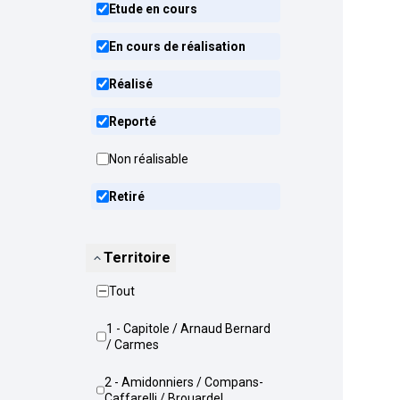
Etude en cours
En cours de réalisation
Réalisé
Reporté
Non réalisable
Retiré
Territoire
Tout
1 - Capitole / Arnaud Bernard
/ Carmes
2 - Amidonniers / Compans-
Caffarelli / Brouardel