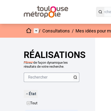
Accueil
Menu principal
/
Consultations
/
Mes idées pour mo
Passer
L'élément
+
−
RÉALISATIONS
Filtrez de façon dynamique les
résultats de votre recherche.
État
Tout