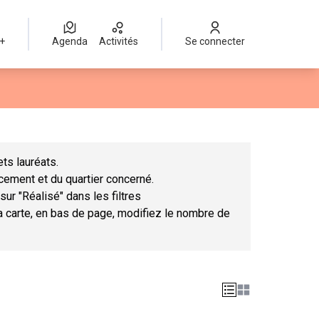
 +
Agenda
Activités
Se connecter
Leaflet
|
©
OpenStreetMap
contributors
mme des points de carte. L'élément peut être utilisé avec un lect
ts lauréats.
ncement et du quartier concerné.
sur "Réalisé" dans les filtres
la carte, en bas de page, modifiez le nombre de