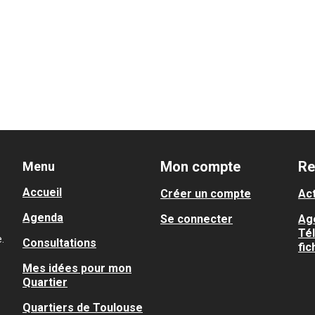
Mon compte
Re
Menu
Accueil
Créer un compte
Act
Agenda
Se connecter
Ag
Té
.
Consultations
fic
Mes idées pour mon
Quartier
Quartiers de Toulouse