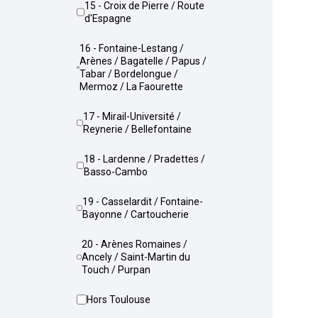
15 - Croix de Pierre / Route
d'Espagne
16 - Fontaine-Lestang /
Arènes / Bagatelle / Papus /
Tabar / Bordelongue /
Mermoz / La Faourette
17 - Mirail-Université /
Reynerie / Bellefontaine
18 - Lardenne / Pradettes /
Basso-Cambo
19 - Casselardit / Fontaine-
Bayonne / Cartoucherie
20 - Arènes Romaines /
Ancely / Saint-Martin du
Touch / Purpan
Hors Toulouse