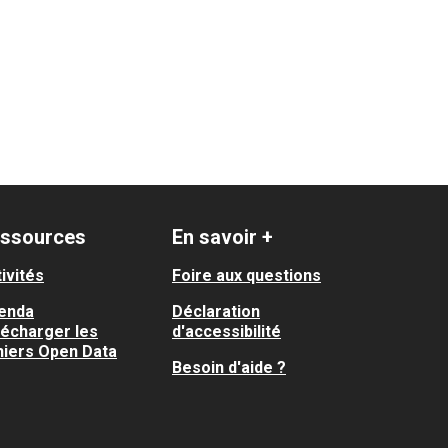
ssources
En savoir +
ivités
Foire aux questions
enda
Déclaration
lécharger les
d'accessibilité
hiers Open Data
Besoin d'aide ?