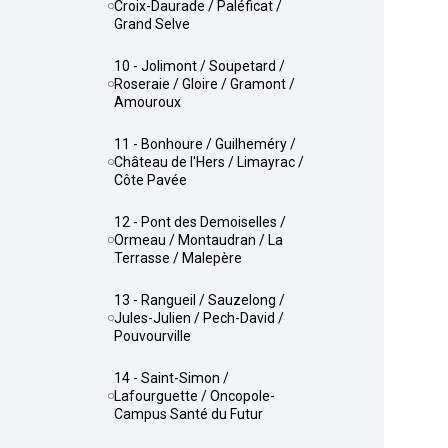
Croix-Daurade / Paléficat /
Grand Selve
10 - Jolimont / Soupetard /
Roseraie / Gloire / Gramont /
Amouroux
11 - Bonhoure / Guilheméry /
Château de l'Hers / Limayrac /
Côte Pavée
12 - Pont des Demoiselles /
Ormeau / Montaudran / La
Terrasse / Malepère
13 - Rangueil / Sauzelong /
Jules-Julien / Pech-David /
Pouvourville
14 - Saint-Simon /
Lafourguette / Oncopole-
Campus Santé du Futur