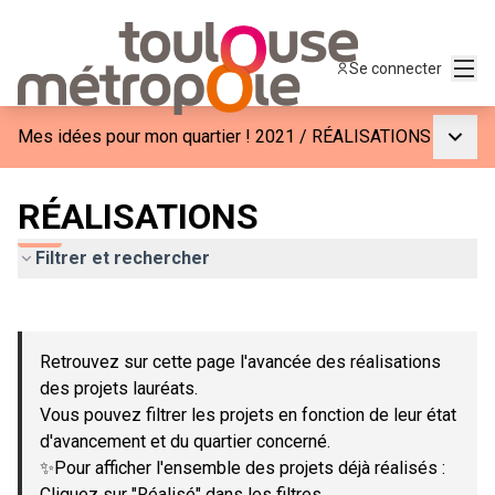
Menu
Se connecter
Menu p
Mes idées pour mon quartier ! 2021
/
RÉALISATIONS
RÉALISATIONS
Filtrer et rechercher
Passer la carte
Leaflet
|
©
OpenStreetMap
contributors
L'élément suivant est une carte qui présente les éléments de c
+
Retrouvez sur cette page l'avancée des réalisations
−
des projets lauréats.
Vous pouvez filtrer les projets en fonction de leur état
d'avancement et du quartier concerné.
✨Pour afficher l'ensemble des projets déjà réalisés :
Cliquez sur "Réalisé" dans les filtres