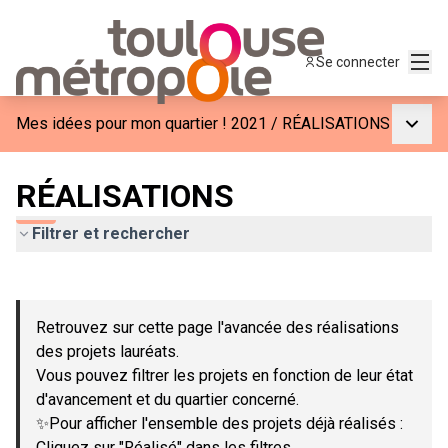
Menu
Se connecter
Menu p
Mes idées pour mon quartier ! 2021
/
RÉALISATIONS
RÉALISATIONS
Filtrer et rechercher
Passer la carte
Leaflet
|
©
OpenStreetMap
contributors
L'élément suivant est une carte qui présente les éléments de c
+
Retrouvez sur cette page l'avancée des réalisations
−
des projets lauréats.
Vous pouvez filtrer les projets en fonction de leur état
d'avancement et du quartier concerné.
✨Pour afficher l'ensemble des projets déjà réalisés :
Cliquez sur "Réalisé" dans les filtres