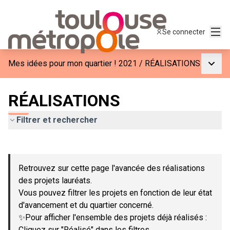
Menu
Se connecter
Menu p
Mes idées pour mon quartier ! 2021
/
RÉALISATIONS
RÉALISATIONS
Filtrer et rechercher
Passer la carte
Leaflet
|
©
OpenStreetMap
contributors
L'élément suivant est une carte qui présente les éléments de c
+
Retrouvez sur cette page l'avancée des réalisations
−
des projets lauréats.
Vous pouvez filtrer les projets en fonction de leur état
d'avancement et du quartier concerné.
✨Pour afficher l'ensemble des projets déjà réalisés :
Cliquez sur "Réalisé" dans les filtres