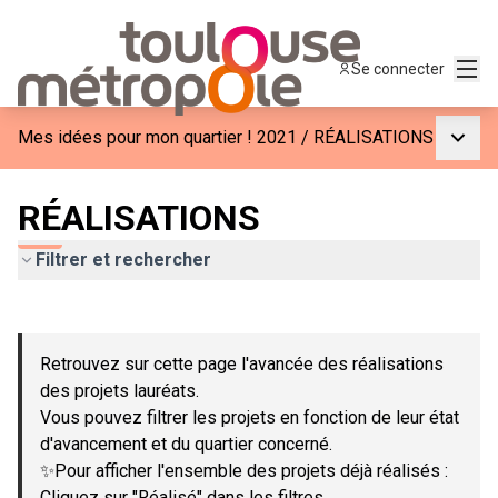
Menu
Se connecter
Menu p
Mes idées pour mon quartier ! 2021
/
RÉALISATIONS
RÉALISATIONS
Filtrer et rechercher
Passer la carte
Leaflet
|
©
OpenStreetMap
contributors
L'élément suivant est une carte qui présente les éléments de c
+
Retrouvez sur cette page l'avancée des réalisations
−
des projets lauréats.
Vous pouvez filtrer les projets en fonction de leur état
d'avancement et du quartier concerné.
✨Pour afficher l'ensemble des projets déjà réalisés :
Cliquez sur "Réalisé" dans les filtres