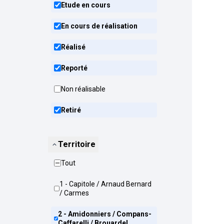
Etude en cours
En cours de réalisation
Réalisé
Reporté
Non réalisable
Retiré
Territoire
Tout
1 - Capitole / Arnaud Bernard
/ Carmes
2 - Amidonniers / Compans-
Caffarelli / Brouardel