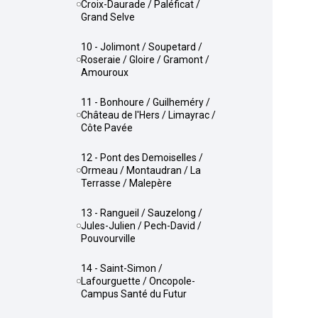
Croix-Daurade / Paléficat /
Grand Selve
10 - Jolimont / Soupetard /
Roseraie / Gloire / Gramont /
Amouroux
11 - Bonhoure / Guilheméry /
Château de l'Hers / Limayrac /
Côte Pavée
12 - Pont des Demoiselles /
Ormeau / Montaudran / La
Terrasse / Malepère
13 - Rangueil / Sauzelong /
Jules-Julien / Pech-David /
Pouvourville
14 - Saint-Simon /
Lafourguette / Oncopole-
Campus Santé du Futur