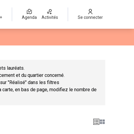
 +
Agenda
Activités
Se connecter
Leaflet
|
©
OpenStreetMap
contributors
mme des points de carte. L'élément peut être utilisé avec un lect
ts lauréats.
ncement et du quartier concerné.
sur "Réalisé" dans les filtres
la carte, en bas de page, modifiez le nombre de