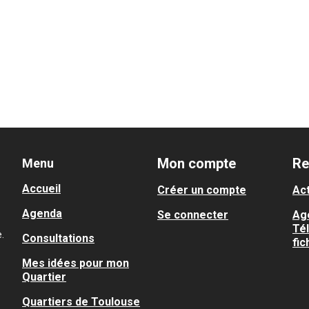
Mon compte
Re
Menu
Accueil
Créer un compte
Act
Agenda
Se connecter
Ag
Té
.
Consultations
fic
Mes idées pour mon
Quartier
Quartiers de Toulouse