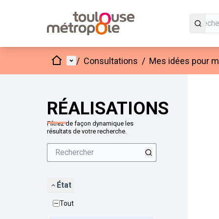
Accueil
Menu principal
/
Consultations
/
Mes idées pour mo
Passer
L'élément
+
−
RÉALISATIONS
Filtrez de façon dynamique les
résultats de votre recherche.
État
Tout