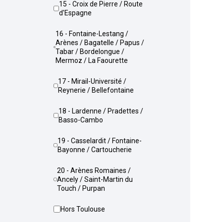
15 - Croix de Pierre / Route
d'Espagne
16 - Fontaine-Lestang /
Arènes / Bagatelle / Papus /
Tabar / Bordelongue /
Mermoz / La Faourette
17 - Mirail-Université /
Reynerie / Bellefontaine
18 - Lardenne / Pradettes /
Basso-Cambo
19 - Casselardit / Fontaine-
Bayonne / Cartoucherie
20 - Arènes Romaines /
Ancely / Saint-Martin du
Touch / Purpan
Hors Toulouse