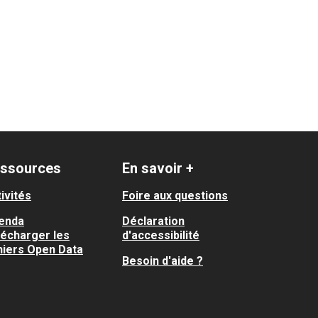
ssources
En savoir +
ivités
Foire aux questions
enda
Déclaration
lécharger les
d'accessibilité
hiers Open Data
Besoin d'aide ?