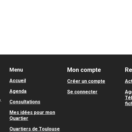
Mon compte
Re
Menu
Accueil
Créer un compte
Act
Agenda
Se connecter
Ag
Té
.
Consultations
fic
Mes idées pour mon
Quartier
Quartiers de Toulouse