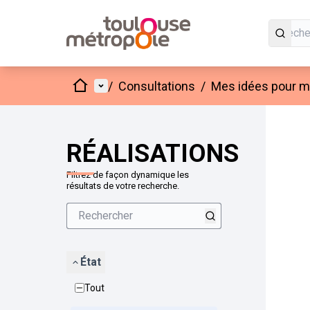
Accueil
Menu principal
/
Consultations
/
Mes idées pour mo
Passer
L'élément
+
−
RÉALISATIONS
Filtrez de façon dynamique les
résultats de votre recherche.
État
Tout