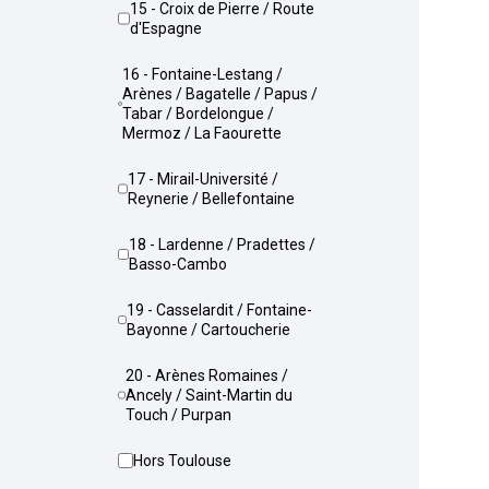
15 - Croix de Pierre / Route
d'Espagne
16 - Fontaine-Lestang /
Arènes / Bagatelle / Papus /
Tabar / Bordelongue /
Mermoz / La Faourette
17 - Mirail-Université /
Reynerie / Bellefontaine
18 - Lardenne / Pradettes /
Basso-Cambo
19 - Casselardit / Fontaine-
Bayonne / Cartoucherie
20 - Arènes Romaines /
Ancely / Saint-Martin du
Touch / Purpan
Hors Toulouse