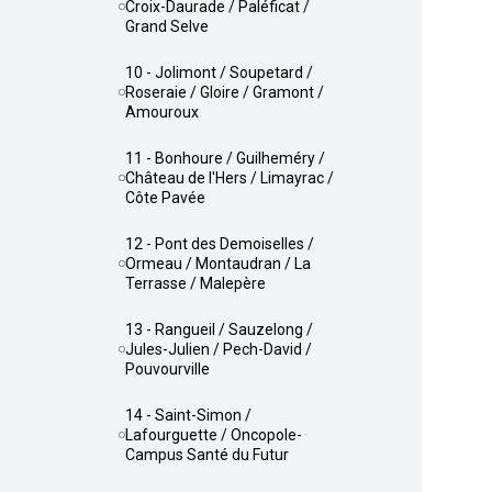
Croix-Daurade / Paléficat /
Grand Selve
10 - Jolimont / Soupetard /
Roseraie / Gloire / Gramont /
Amouroux
11 - Bonhoure / Guilheméry /
Château de l'Hers / Limayrac /
Côte Pavée
12 - Pont des Demoiselles /
Ormeau / Montaudran / La
Terrasse / Malepère
13 - Rangueil / Sauzelong /
Jules-Julien / Pech-David /
Pouvourville
14 - Saint-Simon /
Lafourguette / Oncopole-
Campus Santé du Futur