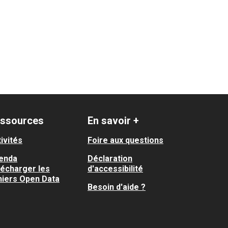
ssources
En savoir +
ivités
Foire aux questions
enda
Déclaration
lécharger les
d'accessibilité
hiers Open Data
Besoin d'aide ?