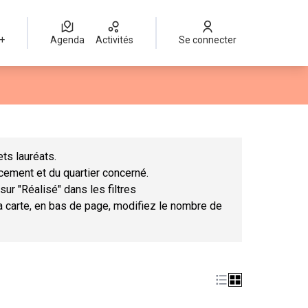
 +
Agenda
Activités
Se connecter
Leaflet
|
©
OpenStreetMap
contributors
mme des points de carte. L'élément peut être utilisé avec un lect
ts lauréats.
ncement et du quartier concerné.
sur "Réalisé" dans les filtres
la carte, en bas de page, modifiez le nombre de