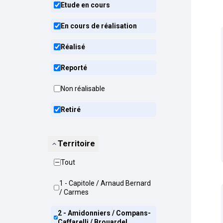
Etude en cours
En cours de réalisation
Réalisé
Reporté
Non réalisable
Retiré
Territoire
Tout
1 - Capitole / Arnaud Bernard
/ Carmes
2 - Amidonniers / Compans-
Caffarelli / Brouardel