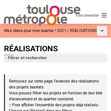
Menu
Se connecter
Menu p
Mes idées pour mon quartier ! 2021
/
RÉALISATIONS
RÉALISATIONS
Filtrer et rechercher
Passer la carte
Leaflet
|
©
OpenStreetMap
contributors
L'élément suivant est une carte qui présente les éléments de c
+
Retrouvez sur cette page l'avancée des réalisations
−
des projets lauréats.
Vous pouvez filtrer les projets en fonction de leur état
d'avancement et du quartier concerné.
✨Pour afficher l'ensemble des projets déjà réalisés :
Cliquez sur "Réalisé" dans les filtres