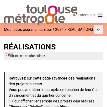
Menu
Se connecter
Menu p
Mes idées pour mon quartier ! 2021
/
RÉALISATIONS
RÉALISATIONS
Filtrer et rechercher
Passer la carte
Leaflet
|
©
OpenStreetMap
contributors
L'élément suivant est une carte qui présente les éléments de c
+
Retrouvez sur cette page l'avancée des réalisations
−
des projets lauréats.
Vous pouvez filtrer les projets en fonction de leur état
d'avancement et du quartier concerné.
✨Pour afficher l'ensemble des projets déjà réalisés :
Cliquez sur "Réalisé" dans les filtres