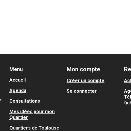
Mon compte
Re
Menu
Accueil
Créer un compte
Act
Agenda
Se connecter
Ag
Té
.
Consultations
fic
Mes idées pour mon
Quartier
Quartiers de Toulouse