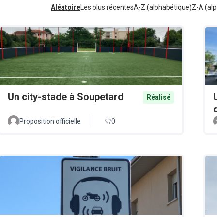
Aléatoire
Les plus récentes
A-Z (alphabétique)
Z-A (alp
Un city-stade à Soupetard
Réalisé
Proposition officielle
0