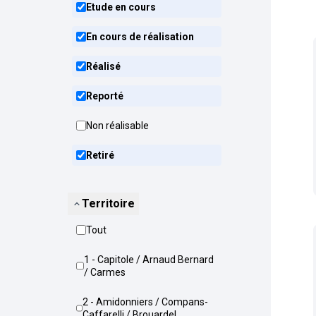
Etude en cours
En cours de réalisation
Réalisé
Reporté
Non réalisable
Retiré
Territoire
Tout
1 - Capitole / Arnaud Bernard
/ Carmes
2 - Amidonniers / Compans-
Caffarelli / Brouardel