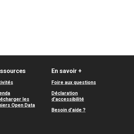
ssources
En savoir +
ivités
Foire aux questions
enda
Déclaration
lécharger les
d'accessibilité
hiers Open Data
Besoin d'aide ?