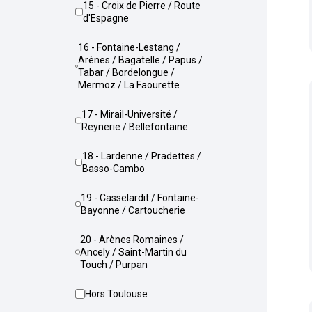
15 - Croix de Pierre / Route
d'Espagne
16 - Fontaine-Lestang /
Arènes / Bagatelle / Papus /
Tabar / Bordelongue /
Mermoz / La Faourette
17 - Mirail-Université /
Reynerie / Bellefontaine
18 - Lardenne / Pradettes /
Basso-Cambo
19 - Casselardit / Fontaine-
Bayonne / Cartoucherie
20 - Arènes Romaines /
Ancely / Saint-Martin du
Touch / Purpan
Hors Toulouse