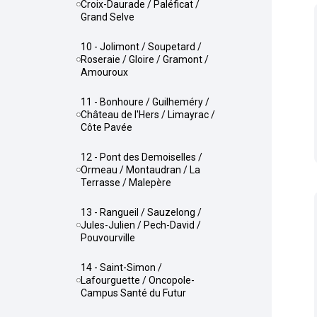
Croix-Daurade / Paléficat /
Grand Selve
10 - Jolimont / Soupetard /
Roseraie / Gloire / Gramont /
Amouroux
11 - Bonhoure / Guilheméry /
Château de l'Hers / Limayrac /
Côte Pavée
12 - Pont des Demoiselles /
Ormeau / Montaudran / La
Terrasse / Malepère
13 - Rangueil / Sauzelong /
Jules-Julien / Pech-David /
Pouvourville
14 - Saint-Simon /
Lafourguette / Oncopole-
Campus Santé du Futur