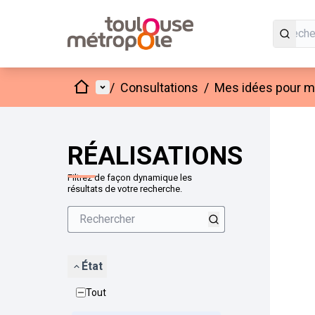
Accueil
Menu principal
/
Consultations
/
Mes idées pour mo
Passer
L'élément
+
−
RÉALISATIONS
Filtrez de façon dynamique les
résultats de votre recherche.
État
Tout