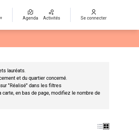
 +
Agenda
Activités
Se connecter
Leaflet
|
©
OpenStreetMap
contributors
mme des points de carte. L'élément peut être utilisé avec un lect
ts lauréats.
ncement et du quartier concerné.
sur "Réalisé" dans les filtres
la carte, en bas de page, modifiez le nombre de