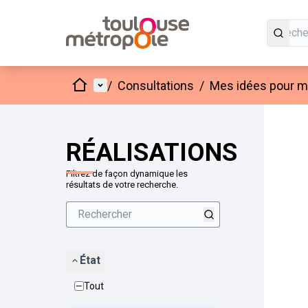
Accueil
Menu principal
/
Consultations
/
Mes idées pour mo
Passer
L'élément
+
−
RÉALISATIONS
Filtrez de façon dynamique les
résultats de votre recherche.
État
Tout