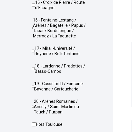
15 - Croix de Pierre / Route
d'Espagne
16 - Fontaine-Lestang /
Arènes / Bagatelle / Papus /
Tabar / Bordelongue /
Mermoz / La Faourette
17 - Mirail-Université /
Reynerie / Bellefontaine
18 - Lardenne / Pradettes /
Basso-Cambo
19 - Casselardit / Fontaine-
Bayonne / Cartoucherie
20 - Arènes Romaines /
Ancely / Saint-Martin du
Touch / Purpan
Hors Toulouse