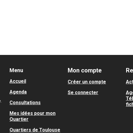
Mon compte
Re
Menu
Accueil
Créer un compte
Act
Agenda
Se connecter
Ag
Té
.
Consultations
fic
Mes idées pour mon
Quartier
Quartiers de Toulouse