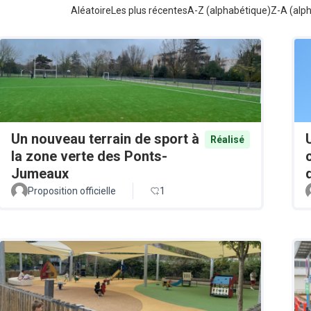
Aléatoire
Les plus récentes
A-Z (alphabétique)
Z-A (alp
Un nouveau terrain de sport à
Réalisé
la zone verte des Ponts-
Jumeaux
Proposition officielle
1