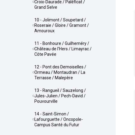
Croix-Daurade / Paléficat /
Grand Selve
10 - Jolimont / Soupetard /
Roseraie / Gloire / Gramont /
Amouroux
11 - Bonhoure / Guilheméry /
Château de l'Hers / Limayrac /
Côte Pavée
12 - Pont des Demoiselles /
Ormeau / Montaudran / La
Terrasse / Malepère
13 - Rangueil / Sauzelong /
Jules-Julien / Pech-David /
Pouvourville
14 - Saint-Simon /
Lafourguette / Oncopole-
Campus Santé du Futur