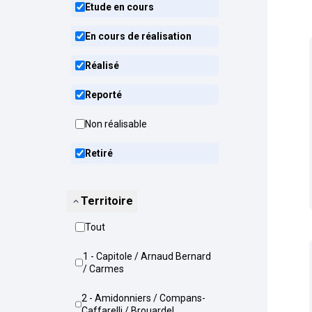
Etude en cours
En cours de réalisation
Réalisé
Reporté
Non réalisable
Retiré
Territoire
Tout
1 - Capitole / Arnaud Bernard
/ Carmes
2 - Amidonniers / Compans-
Caffarelli / Brouardel