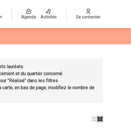
 +
Agenda
Activités
Se connecter
Leaflet
|
©
OpenStreetMap
contributors
mme des points de carte. L'élément peut être utilisé avec un lect
ts lauréats.
ncement et du quartier concerné.
sur "Réalisé" dans les filtres
la carte, en bas de page, modifiez le nombre de