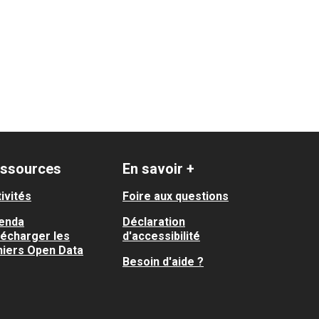
ssources
En savoir +
ivités
Foire aux questions
enda
Déclaration
lécharger les
d'accessibilité
hiers Open Data
Besoin d'aide ?