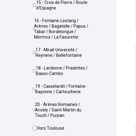
15 - Croix de Pierre / Route
d'Espagne
16 - Fontaine-Lestang /
Arènes / Bagatelle / Papus /
Tabar / Bordelongue /
Mermoz / La Faourette
17 - Mirail-Université /
Reynerie / Bellefontaine
18 - Lardenne / Pradettes /
Basso-Cambo
19 - Casselardit / Fontaine-
Bayonne / Cartoucherie
20 - Arènes Romaines /
Ancely / Saint-Martin du
Touch / Purpan
Hors Toulouse