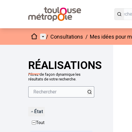
Accueil
Menu principal
/
Consultations
/
Mes idées pour mo
Passer
L'élément
+
−
RÉALISATIONS
Filtrez de façon dynamique les
résultats de votre recherche.
État
Tout