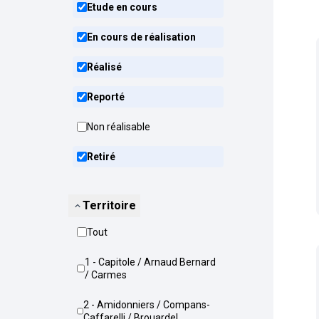
Etude en cours
En cours de réalisation
Réalisé
Reporté
Non réalisable
Retiré
Territoire
Tout
1 - Capitole / Arnaud Bernard
/ Carmes
2 - Amidonniers / Compans-
Caffarelli / Brouardel