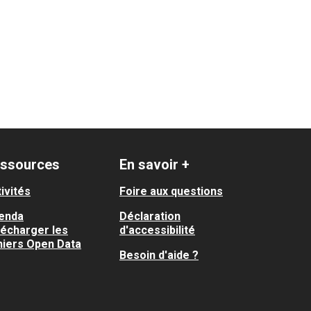
ssources
En savoir +
ivités
Foire aux questions
enda
Déclaration
lécharger les
d'accessibilité
hiers Open Data
Besoin d'aide ?