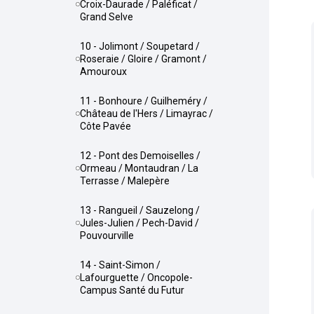
Croix-Daurade / Paléficat /
Grand Selve
10 - Jolimont / Soupetard /
Roseraie / Gloire / Gramont /
Amouroux
11 - Bonhoure / Guilheméry /
Château de l'Hers / Limayrac /
Côte Pavée
12 - Pont des Demoiselles /
Ormeau / Montaudran / La
Terrasse / Malepère
13 - Rangueil / Sauzelong /
Jules-Julien / Pech-David /
Pouvourville
14 - Saint-Simon /
Lafourguette / Oncopole-
Campus Santé du Futur