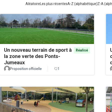
Aléatoire
Les plus récentes
A-Z (alphabétique)
Z-A (alp
Un nouveau terrain de sport à
Réalisé
la zone verte des Ponts-
Jumeaux
Proposition officielle
1