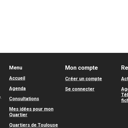
Mon compte
Re
Menu
Accueil
Créer un compte
Act
Agenda
Se connecter
Ag
Té
.
Consultations
fic
Mes idées pour mon
Quartier
Quartiers de Toulouse