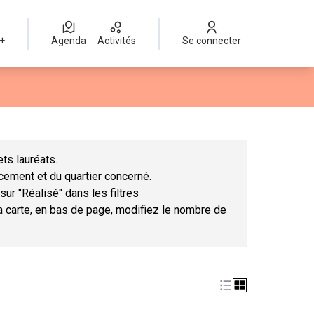
 +
Agenda
Activités
Se connecter
Leaflet
|
©
OpenStreetMap
contributors
mme des points de carte. L'élément peut être utilisé avec un lect
ts lauréats.
ncement et du quartier concerné.
sur "Réalisé" dans les filtres
la carte, en bas de page, modifiez le nombre de