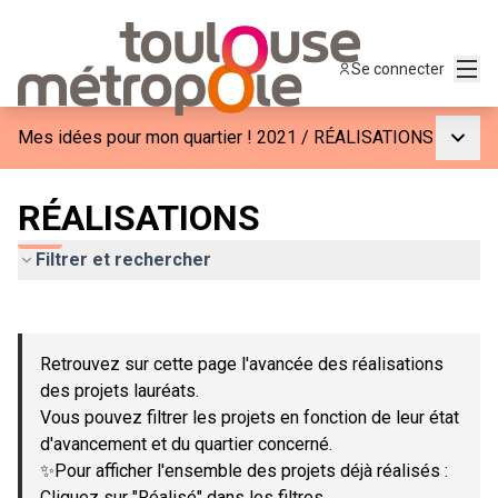
Menu
Se connecter
Menu p
Mes idées pour mon quartier ! 2021
/
RÉALISATIONS
RÉALISATIONS
Filtrer et rechercher
Passer la carte
Leaflet
|
©
OpenStreetMap
contributors
L'élément suivant est une carte qui présente les éléments de c
+
Retrouvez sur cette page l'avancée des réalisations
−
des projets lauréats.
Vous pouvez filtrer les projets en fonction de leur état
d'avancement et du quartier concerné.
✨Pour afficher l'ensemble des projets déjà réalisés :
Cliquez sur "Réalisé" dans les filtres